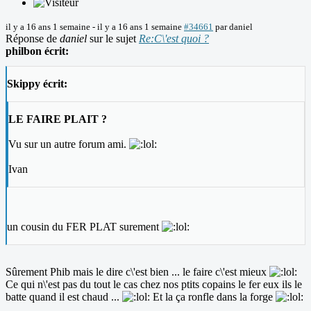
il y a 16 ans 1 semaine
-
il y a 16 ans 1 semaine
#34661
par
daniel
Réponse de
daniel
sur le sujet
Re:C\'est quoi ?
philbon écrit:
Skippy écrit:
LE FAIRE PLAIT ?
Vu sur un autre forum ami.
Ivan
un cousin du FER PLAT surement
Sûrement Phib mais le dire c\'est bien ... le faire c\'est mieux
Ce qui n\'est pas du tout le cas chez nos ptits copains le fer eux ils le
batte quand il est chaud ...
Et la ça ronfle dans la forge