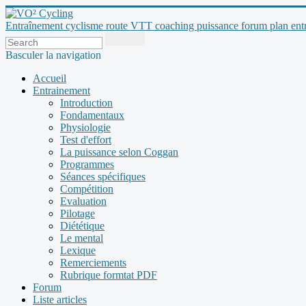
Entraînement cyclisme route VTT coaching puissance forum plan entraî
Basculer la navigation
Accueil
Entrainement
Introduction
Fondamentaux
Physiologie
Test d'effort
La puissance selon Coggan
Programmes
Séances spécifiques
Compétition
Evaluation
Pilotage
Diététique
Le mental
Lexique
Remerciements
Rubrique formtat PDF
Forum
Liste articles