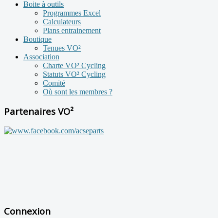
Boite à outils
Programmes Excel
Calculateurs
Plans entrainement
Boutique
Tenues VO²
Association
Charte VO² Cycling
Statuts VO² Cycling
Comité
Où sont les membres ?
Partenaires VO²
Connexion