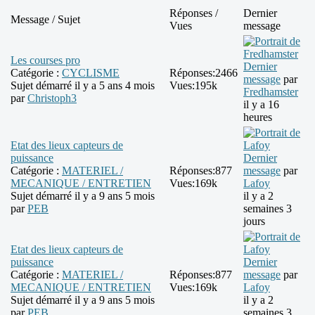
Réponses /
Dernier
Message / Sujet
Vues
message
Les courses pro
Dernier
Catégorie :
CYCLISME
Réponses:
2466
message
par
Sujet démarré il y a 5 ans 4 mois
Vues:
195k
Fredhamster
par
Christoph3
il y a 16
heures
Etat des lieux capteurs de
puissance
Dernier
Catégorie :
MATERIEL /
Réponses:
877
message
par
MECANIQUE / ENTRETIEN
Vues:
169k
Lafoy
Sujet démarré il y a 9 ans 5 mois
il y a 2
par
PEB
semaines 3
jours
Etat des lieux capteurs de
puissance
Dernier
Catégorie :
MATERIEL /
Réponses:
877
message
par
MECANIQUE / ENTRETIEN
Vues:
169k
Lafoy
Sujet démarré il y a 9 ans 5 mois
il y a 2
par
PEB
semaines 3