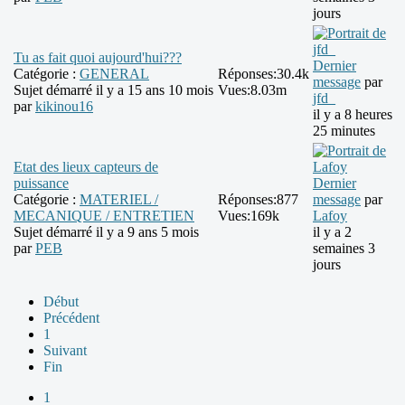
jours
Tu as fait quoi aujourd'hui???
Dernier
Catégorie :
GENERAL
Réponses:
30.4k
message
par
Sujet démarré il y a 15 ans 10 mois
Vues:
8.03m
jfd_
par
kikinou16
il y a 8 heures
25 minutes
Etat des lieux capteurs de
puissance
Dernier
Catégorie :
MATERIEL /
Réponses:
877
message
par
MECANIQUE / ENTRETIEN
Vues:
169k
Lafoy
Sujet démarré il y a 9 ans 5 mois
il y a 2
par
PEB
semaines 3
jours
Début
Précédent
1
Suivant
Fin
1