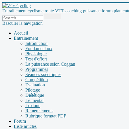
Entraînement cyclisme route VTT coaching puissance forum plan entraî
Basculer la navigation
Accueil
Entrainement
Introduction
Fondamentaux
Physiologie
Test d'effort
La puissance selon Coggan
Programmes
Séances spécifiques
Compétition
Evaluation
Pilotage
Diététique
Le mental
Lexique
Remerciements
Rubrique formtat PDF
Forum
Liste articles