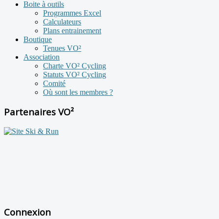
Boite à outils
Programmes Excel
Calculateurs
Plans entrainement
Boutique
Tenues VO²
Association
Charte VO² Cycling
Statuts VO² Cycling
Comité
Où sont les membres ?
Partenaires VO²
Connexion