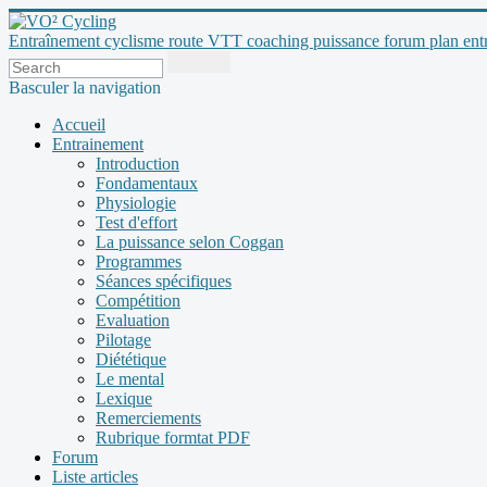
Entraînement cyclisme route VTT coaching puissance forum plan entraî
Basculer la navigation
Accueil
Entrainement
Introduction
Fondamentaux
Physiologie
Test d'effort
La puissance selon Coggan
Programmes
Séances spécifiques
Compétition
Evaluation
Pilotage
Diététique
Le mental
Lexique
Remerciements
Rubrique formtat PDF
Forum
Liste articles