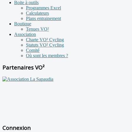
Boite à outils
Programmes Excel
Calculateurs
Plans entrainement
Boutique
Tenues VO²
Association
Charte VO² Cycling
Statuts VO² Cycling
Comité
Où sont les membres ?
Partenaires VO²
Connexion