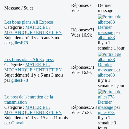
Réponses /
Dernier
Message / Sujet
Vues
message
Les bons plans Ali Express
Catégorie :
MATERIEL /
Dernier
Réponses:
71
MECANIQUE / ENTRETIEN
message
par
Vues:
16.9k
Sujet démarré il y a 5 ans 3 mois
albator83
par
gillesF78
il y a 1
semaine 1 jour
Les bons plans Ali Express
Catégorie :
MATERIEL /
Dernier
Réponses:
71
MECANIQUE / ENTRETIEN
message
par
Vues:
16.9k
Sujet démarré il y a 5 ans 3 mois
albator83
par
gillesF78
il y a 1
semaine 1 jour
Le post de l\'entretien de la
transmission
Dernier
Catégorie :
MATERIEL /
Réponses:
728
message
par
MECANIQUE / ENTRETIEN
Vues:
75.8k
gillesF78
Sujet démarré il y a 15 ans 11 mois
il y a 1
par
Gawain
semaine 3
jours