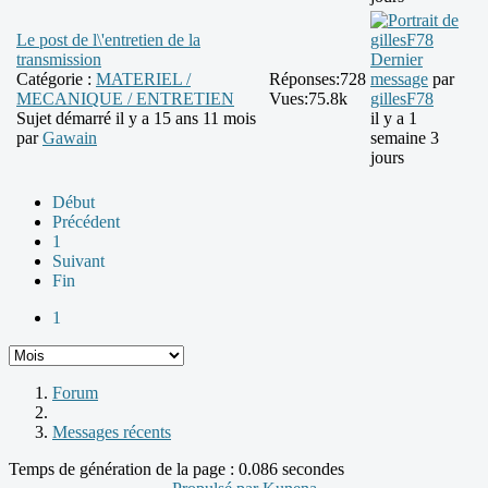
Le post de l\'entretien de la
transmission
Dernier
Catégorie :
MATERIEL /
Réponses:
728
message
par
MECANIQUE / ENTRETIEN
Vues:
75.8k
gillesF78
Sujet démarré il y a 15 ans 11 mois
il y a 1
par
Gawain
semaine 3
jours
Début
Précédent
1
Suivant
Fin
1
Forum
Messages récents
Temps de génération de la page : 0.086 secondes