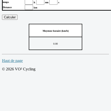
temps
h
mn
s
Distance
km
Moyenne horaire (km/h)
0.00
Haut de page
© 2026 VO² Cycling