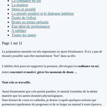
La confiance en soi
La douleur
Stress et anxiété
La pensée positive et le dialogue intérieur
Durée de l'effort
Rester au temps présents
État idéal de performance
A méditer
Toutes les pages
Page 1 sur 11
La préparation mentale est très importante en sport d'endurance. Il n'y a pas de
réussite possible sans être mentalement "fort" dans sa tête.
L'athlète doit pouvoir
supporter la pression, développer la
confiance en soi
,
rester
concentré et motivé
,
gérer les moments de doute
.
..
Tout cela se travaille.
Aussi bizarrement que cela puisse paraître, le mental s'entraîne de la même
manière que les autres données physiologiques.
Sa
ns donner de cours ex-cathedra, je donne ci-après quelques notions qui
permettent rapidement de progresser et de se forger un mental à toute épreuve.