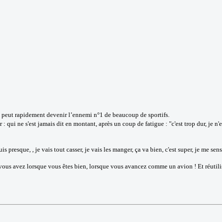
 peut rapidement devenir l’ennemi n°1 de beaucoup de sportifs.
ui ne s'est jamais dit en montant, après un coup de fatigue : "c'est trop dur, je n'en peu
uis presque, , je vais tout casser, je vais les manger, ça va bien, c'est super, je me sens d
vous avez lorsque vous êtes bien, lorsque vous avancez comme un avion ! Et réutilisez