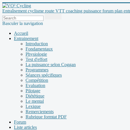
Entraînement cyclisme route VTT coaching puissance forum plan entraî
Basculer la navigation
Accueil
Entrainement
Introduction
Fondamentaux
Physiologie
Test d'effort
La puissance selon Coggan
Programmes
Séances spécifiques
Compétition
Evaluation
Pilotage
Diététique
Le mental
Lexique
Remerciements
Rubrique formtat PDF
Forum
Liste articles