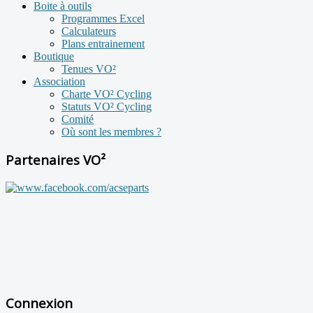
Boite à outils
Programmes Excel
Calculateurs
Plans entrainement
Boutique
Tenues VO²
Association
Charte VO² Cycling
Statuts VO² Cycling
Comité
Où sont les membres ?
Partenaires VO²
Connexion