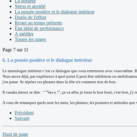
La douleur
Stress et anxiété
La pensée positive et le dialogue intérieur
Durée de l'effort
Rester au temps présents
État idéal de performance
A méditer
Toutes les pages
Page 7 sur 11
6.
La pensée positive et le dialogue intérieur
Le monologue intérieur c’est ce dialogue que vous entretenez avec vous-même. Il
Vous savez déjà, par expérience à quel point il peut être inhibiteur ou mobilisateur : q
j'en passe. Se répéter ces phrases dans la tête n'a vraiment rien de bon.
Il vaudra mieux se dire : " "Vas-y !", ça va aller, je tiens le bon bout, c'est bon, j'y s
A vous de remarquer quels sont les mots, les phrases, les postures et attitudes que 
Précédent
Suivant
Haut de page