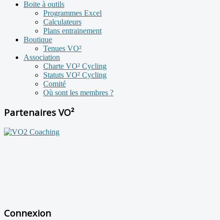
Boite à outils
Programmes Excel
Calculateurs
Plans entrainement
Boutique
Tenues VO²
Association
Charte VO² Cycling
Statuts VO² Cycling
Comité
Où sont les membres ?
Partenaires VO²
Connexion