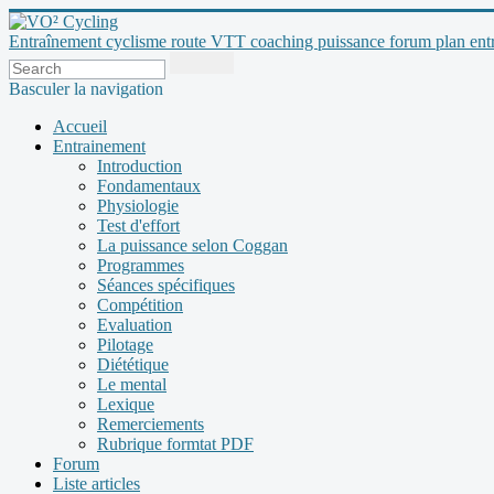
Entraînement cyclisme route VTT coaching puissance forum plan entraî
Basculer la navigation
Accueil
Entrainement
Introduction
Fondamentaux
Physiologie
Test d'effort
La puissance selon Coggan
Programmes
Séances spécifiques
Compétition
Evaluation
Pilotage
Diététique
Le mental
Lexique
Remerciements
Rubrique formtat PDF
Forum
Liste articles