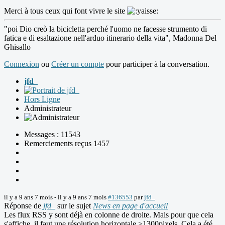
Merci à tous ceux qui font vivre le site
"poi Dio creò la bicicletta perché l'uomo ne facesse strumento di
fatica e di esaltazione nell'arduo itinerario della vita", Madonna Del
Ghisallo
Connexion
ou
Créer un compte
pour participer à la conversation.
jfd_
Hors Ligne
Administrateur
Messages : 11543
Remerciements reçus 1457
il y a 9 ans 7 mois
-
il y a 9 ans 7 mois
#136553
par
jfd_
Réponse de
jfd_
sur le sujet
News en page d'accueil
Les flux RSS y sont déjà en colonne de droite. Mais pour que cela
s'affiche, il faut une résolution horizontale >1300pixels. Cela a été