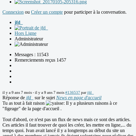
Connexion
ou
Créer un compte
pour participer à la conversation.
jfd_
Hors Ligne
Administrateur
Messages : 11543
Remerciements reçus 1457
il y a 9 ans 7 mois
-
il y a 9 ans 7 mois
#136537
par
jfd_
Réponse de
jfd_
sur le sujet
News en page d'accueil
Tu as tout à fait raison
Il y a plusieurs raisons à ce
"figeage" de la page d'accueil .
Tout d'abord, ce n'est pas un flux de news mais ce sont des articles.
Ces articles il faut trouver de quoi les créer, les mettre en ligne,... du
temps quoi. Ivan avait lancé il y a longtemps au début du site un
appel à des membres si jamais ils étaient volontaires pour réaliser des