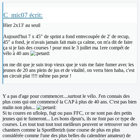
C_mic07 écrit:
Hier 2x13' au seuil
Aujourd'hui 7 x 45" de sprint a fond entrecoupée de 2' de recup,
45" a fond, je n'avais jamais fait mais ça calme, on m'a dit de faire
ça si je fais des courses ! pour moi le 3 juillet ma 1ere compét de
vélo à 40 ans
on me dit que je suis trop vieux que je vais me faire fumer avec les
jeunes de 20 ans plein de jus et de vitalité, on verra bien haha, c'est
un circuit plat !!!! même pas peur !
Y a pas d'age pour commencer....surtout le vélo. J'en connais des
plus cons qui ont commencé la CAP à plus de 40 ans. C'est pas bien
malin non plus...
Si tu coures en uflolep, fsgt ou pass FFC, ce ne sont pas des petits
jeunes qui te fumeront... Les bons djeun's, ils ne font pas ce type de
courses. Les tout tout tout tout meilleurs peuvent se retrouver sur des
chantiers comme la SportBreizh (une course de plus en plus
considérée comme l'une des plus belles du calendrier amateur) de