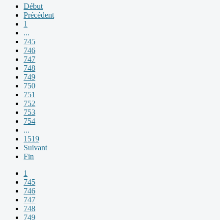
Début
Précédent
1
...
745
746
747
748
749
750
751
752
753
754
...
1519
Suivant
Fin
1
745
746
747
748
749