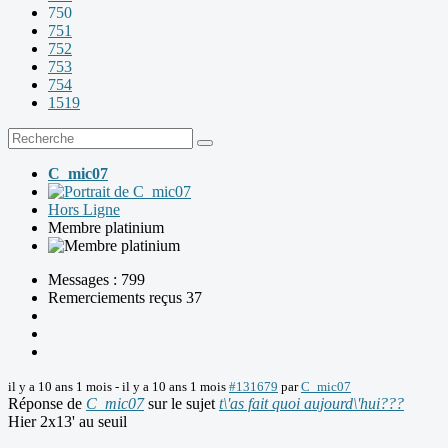
750
751
752
753
754
1519
C_mic07
Hors Ligne
Membre platinium
Messages : 799
Remerciements reçus 37
il y a 10 ans 1 mois
-
il y a 10 ans 1 mois
#131679
par
C_mic07
Réponse de
C_mic07
sur le sujet
t\'as fait quoi aujourd\'hui???
Hier 2x13' au seuil