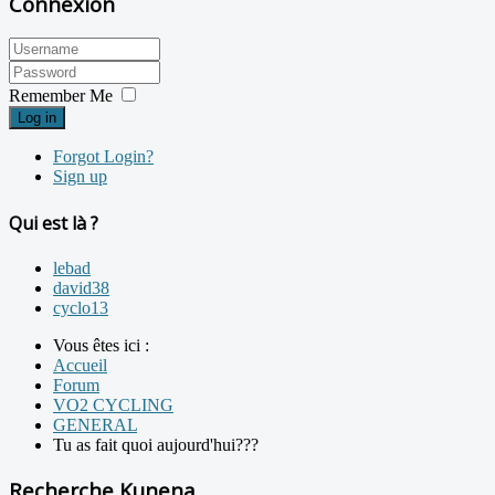
Connexion
Remember Me
Log in
Forgot Login?
Sign up
Qui est là ?
lebad
david38
cyclo13
Vous êtes ici :
Accueil
Forum
VO2 CYCLING
GENERAL
Tu as fait quoi aujourd'hui???
Recherche Kunena