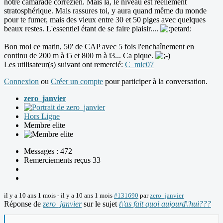
notre camarade corrézien. Mais là, le niveau est réellement
stratosphérique. Mais rassures toi, y aura quand même du monde
pour te fumer, mais des vieux entre 30 et 50 piges avec quelques
beaux restes. L'essentiel étant de se faire plaisir....
Bon moi ce matin, 50' de CAP avec 5 fois l'enchaînement en
continu de 200 m à i5 et 800 m à i3... Ca pique.
Les utilisateur(s) suivant ont remercié:
C_mic07
Connexion
ou
Créer un compte
pour participer à la conversation.
zero_janvier
Hors Ligne
Membre elite
Messages : 472
Remerciements reçus 33
il y a 10 ans 1 mois
-
il y a 10 ans 1 mois
#131690
par
zero_janvier
Réponse de
zero_janvier
sur le sujet
t\'as fait quoi aujourd\'hui???