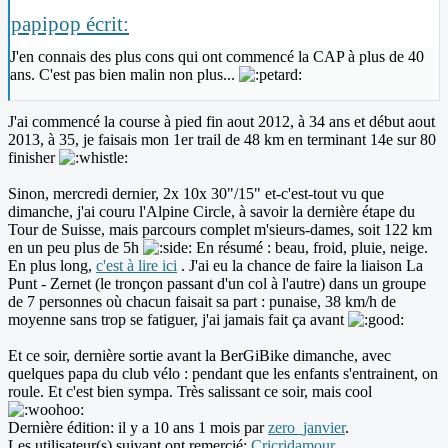
papipop écrit:
J'en connais des plus cons qui ont commencé la CAP à plus de 40
ans. C'est pas bien malin non plus...
J'ai commencé la course à pied fin aout 2012, à 34 ans et début aout
2013, à 35, je faisais mon 1er trail de 48 km en terminant 14e sur 80
finisher
Sinon, mercredi dernier, 2x 10x 30"/15" et-c'est-tout vu que
dimanche, j'ai couru l'Alpine Circle, à savoir la dernière étape du
Tour de Suisse, mais parcours complet m'sieurs-dames, soit 122 km
en un peu plus de 5h
En résumé : beau, froid, pluie, neige.
En plus long,
c'est à lire ici
. J'ai eu la chance de faire la liaison La
Punt - Zernet (le tronçon passant d'un col à l'autre) dans un groupe
de 7 personnes où chacun faisait sa part : punaise, 38 km/h de
moyenne sans trop se fatiguer, j'ai jamais fait ça avant
Et ce soir, dernière sortie avant la BerGiBike dimanche, avec
quelques papa du club vélo : pendant que les enfants s'entrainent, on
roule. Et c'est bien sympa. Très salissant ce soir, mais cool
Dernière édition: il y a 10 ans 1 mois par
zero_janvier
.
Les utilisateur(s) suivant ont remercié:
Cricridamour