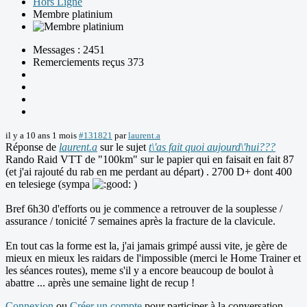
Hors Ligne
Membre platinium
Messages : 2451
Remerciements reçus 373
il y a 10 ans 1 mois
#131821
par
laurent.a
Réponse de
laurent.a
sur le sujet
t\'as fait quoi aujourd\'hui???
Rando Raid VTT de "100km" sur le papier qui en faisait en fait 87
(et j'ai rajouté du rab en me perdant au départ) . 2700 D+ dont 400
en telesiege (sympa
)
Bref 6h30 d'efforts ou je commence a retrouver de la souplesse /
assurance / tonicité 7 semaines après la fracture de la clavicule.
En tout cas la forme est la, j'ai jamais grimpé aussi vite, je gère de
mieux en mieux les raidars de l'impossible (merci le Home Trainer et
les séances routes), meme s'il y a encore beaucoup de boulot à
abattre ... après une semaine light de recup !
Connexion
ou
Créer un compte
pour participer à la conversation.