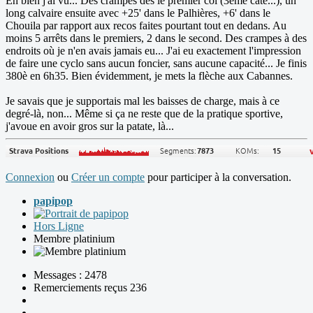
Eh bien j'ai vu... Des crampes dès le premier col (3ème caté...), un
long calvaire ensuite avec +25' dans le Palhières, +6' dans le
Chouila par rapport aux recos faites pourtant tout en dedans. Au
moins 5 arrêts dans le premiers, 2 dans le second. Des crampes à des
endroits où je n'en avais jamais eu... J'ai eu exactement l'impression
de faire une cyclo sans aucun foncier, sans aucune capacité... Je finis
380è en 6h35. Bien évidemment, je mets la flèche aux Cabannes.
Je savais que je supportais mal les baisses de charge, mais à ce
degré-là, non... Même si ça ne reste que de la pratique sportive,
j'avoue en avoir gros sur la patate, là...
Connexion
ou
Créer un compte
pour participer à la conversation.
papipop
Hors Ligne
Membre platinium
Messages : 2478
Remerciements reçus 236