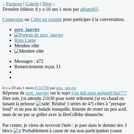
.:
Passions
|
Galerie
|
Blog
:.
Dernière édition: il y a 10 ans 1 mois par
albator83
.
Connexion
ou
Créer un compte
pour participer à la conversation.
zero_janvier
Hors Ligne
Membre elite
Messages : 472
Remerciements reçus 33
il y a 10 ans 1 mois
#131758
par
zero_janvier
Réponse de
zero_janvier
sur le sujet
t\'as fait quoi aujourd\'hui???
Hier soir, j'ai attendu 21h30 pour sortir tellement j'ai eu chaud en
faisant la pelouse
Réalisé 3 séries de 4/5 côtes à "presque
fond" et un peu de balade tranquille, histoire de rester un peu actif,
mais de ne pas se griller avec la BerGiBike dimanche.
Par contre, je viens de recevoir l'info : je pars dans le dernier des 3
blocs
Probablement à cause de ma non-participation (cause