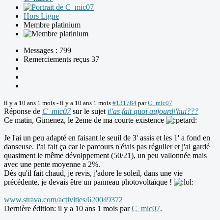
Hors Ligne
Membre platinium
Messages : 799
Remerciements reçus 37
il y a 10 ans 1 mois
-
il y a 10 ans 1 mois
#131784
par
C_mic07
Réponse de
C_mic07
sur le sujet
t\'as fait quoi aujourd\'hui???
Ce matin, Gimenez, le 2eme de ma courte existence
Je l'ai un peu adapté en faisant le seuil de 3' assis et les 1' a fond en
danseuse. J'ai fait ça car le parcours n'étais pas régulier et j'ai gardé
quasiment le même dévolppement (50/21), un peu vallonnée mais
avec une pente moyenne a 2%.
Dès qu'il fait chaud, je revis, j'adore le soleil, dans une vie
précédente, je devais être un panneau photovoltaïque !
www.strava.com/activities/620049372
Dernière édition: il y a 10 ans 1 mois par
C_mic07
.