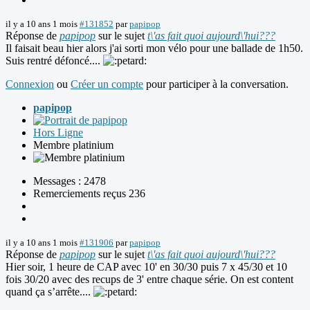
il y a 10 ans 1 mois
#131852
par
papipop
Réponse de
papipop
sur le sujet
t\'as fait quoi aujourd\'hui???
Il faisait beau hier alors j'ai sorti mon vélo pour une ballade de 1h50.
Suis rentré défoncé....
Connexion
ou
Créer un compte
pour participer à la conversation.
papipop
Hors Ligne
Membre platinium
Messages : 2478
Remerciements reçus 236
il y a 10 ans 1 mois
#131906
par
papipop
Réponse de
papipop
sur le sujet
t\'as fait quoi aujourd\'hui???
Hier soir, 1 heure de CAP avec 10' en 30/30 puis 7 x 45/30 et 10
fois 30/20 avec des recups de 3' entre chaque série. On est content
quand ça s’arrête....