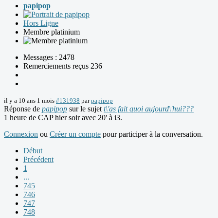
papipop
Hors Ligne
Membre platinium
Messages : 2478
Remerciements reçus 236
il y a 10 ans 1 mois
#131938
par
papipop
Réponse de
papipop
sur le sujet
t\'as fait quoi aujourd\'hui???
1 heure de CAP hier soir avec 20' à i3.
Connexion
ou
Créer un compte
pour participer à la conversation.
Début
Précédent
1
...
745
746
747
748