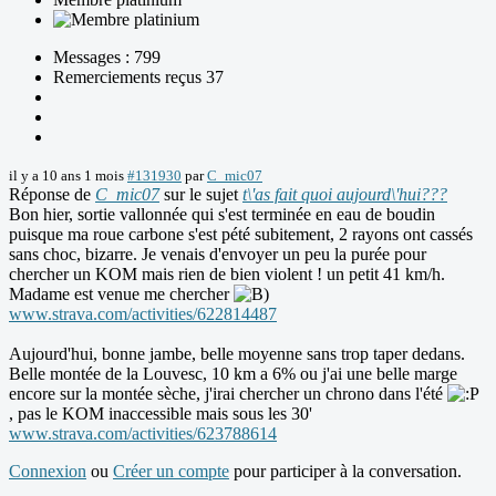
Messages : 799
Remerciements reçus 37
il y a 10 ans 1 mois
#131930
par
C_mic07
Réponse de
C_mic07
sur le sujet
t\'as fait quoi aujourd\'hui???
Bon hier, sortie vallonnée qui s'est terminée en eau de boudin
puisque ma roue carbone s'est pété subitement, 2 rayons ont cassés
sans choc, bizarre. Je venais d'envoyer un peu la purée pour
chercher un KOM mais rien de bien violent ! un petit 41 km/h.
Madame est venue me chercher
www.strava.com/activities/622814487
Aujourd'hui, bonne jambe, belle moyenne sans trop taper dedans.
Belle montée de la Louvesc, 10 km a 6% ou j'ai une belle marge
encore sur la montée sèche, j'irai chercher un chrono dans l'été
, pas le KOM inaccessible mais sous les 30'
www.strava.com/activities/623788614
Connexion
ou
Créer un compte
pour participer à la conversation.