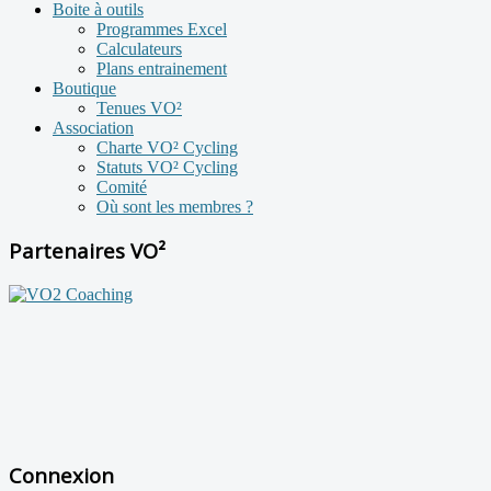
Boite à outils
Programmes Excel
Calculateurs
Plans entrainement
Boutique
Tenues VO²
Association
Charte VO² Cycling
Statuts VO² Cycling
Comité
Où sont les membres ?
Partenaires VO²
Connexion