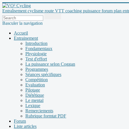
Entraînement cyclisme route VTT coaching puissance forum plan entraî
Basculer la navigation
Accueil
Entrainement
Introduction
Fondamentaux
Physiologie
Test d'effort
La puissance selon Coggan
Programmes
Séances spécifiques
Compétition
Evaluation
Pilotage
Diététique
Le mental
Lexique
Remerciements
Rubrique formtat PDF
Forum
Liste articles