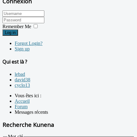
Connexion
Remember Me
Log in
Forgot Login?
Sign up
Qui est là ?
lebad
david38
cyclo13
Vous êtes ici :
Accueil
Forum
Messages récents
Recherche Kunena
Mot-clé