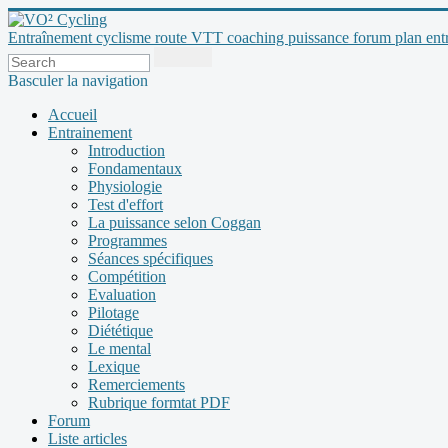
Entraînement cyclisme route VTT coaching puissance forum plan entraî
Basculer la navigation
Accueil
Entrainement
Introduction
Fondamentaux
Physiologie
Test d'effort
La puissance selon Coggan
Programmes
Séances spécifiques
Compétition
Evaluation
Pilotage
Diététique
Le mental
Lexique
Remerciements
Rubrique formtat PDF
Forum
Liste articles