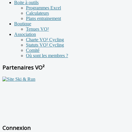
Boite à outils
Programmes Excel
Calculateurs
Plans entrainement
Boutique
Tenues VO²
Association
Charte VO² Cycling
Statuts VO² Cycling
Comité
Où sont les membres ?
Partenaires VO²
Connexion