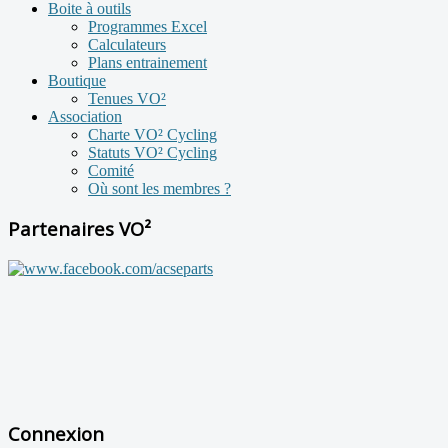
Boite à outils
Programmes Excel
Calculateurs
Plans entrainement
Boutique
Tenues VO²
Association
Charte VO² Cycling
Statuts VO² Cycling
Comité
Où sont les membres ?
Partenaires VO²
Connexion