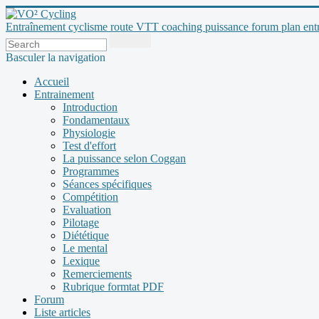
Entraînement cyclisme route VTT coaching puissance forum plan entraî
Basculer la navigation
Accueil
Entrainement
Introduction
Fondamentaux
Physiologie
Test d'effort
La puissance selon Coggan
Programmes
Séances spécifiques
Compétition
Evaluation
Pilotage
Diététique
Le mental
Lexique
Remerciements
Rubrique formtat PDF
Forum
Liste articles