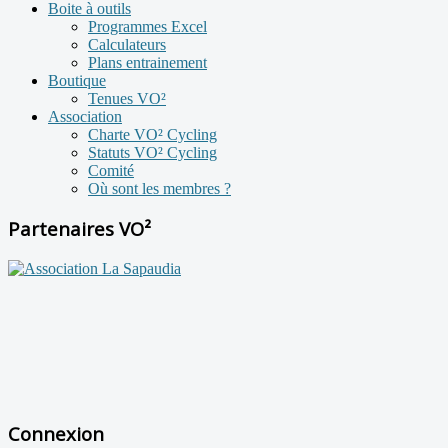
Boite à outils
Programmes Excel
Calculateurs
Plans entrainement
Boutique
Tenues VO²
Association
Charte VO² Cycling
Statuts VO² Cycling
Comité
Où sont les membres ?
Partenaires VO²
Connexion