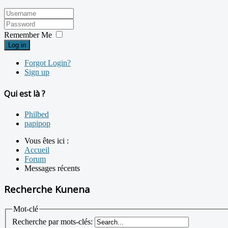
Remember Me
Log in
Forgot Login?
Sign up
Qui est là ?
Philbed
papipop
Vous êtes ici :
Accueil
Forum
Messages récents
Recherche Kunena
Mot-clé
Recherche par mots-clés: