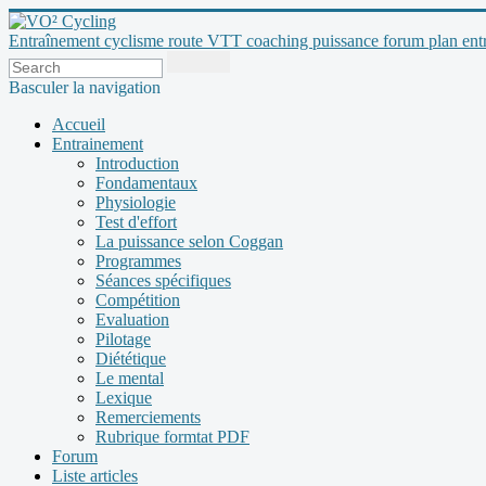
Entraînement cyclisme route VTT coaching puissance forum plan entraî
Basculer la navigation
Accueil
Entrainement
Introduction
Fondamentaux
Physiologie
Test d'effort
La puissance selon Coggan
Programmes
Séances spécifiques
Compétition
Evaluation
Pilotage
Diététique
Le mental
Lexique
Remerciements
Rubrique formtat PDF
Forum
Liste articles