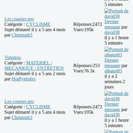
5 minutes
Les courses pro
Dernier
Catégorie :
CYCLISME
Réponses:
2472
message
par
Sujet démarré il y a 5 ans 4 mois
Vues:
195k
david38
par
Christoph3
il y a 1 heure
5 minutes
Tubeless
Dernier
Catégorie :
MATERIEL /
Réponses:
253
message
par
MECANIQUE / ENTRETIEN
Vues:
76.1k
albator83
Sujet démarré il y a 5 ans 2 mois
il y a 2
par
HotPyrénées
semaines 2
jours
Les courses pro
Dernier
Catégorie :
CYCLISME
Réponses:
2472
message
par
Sujet démarré il y a 5 ans 4 mois
Vues:
195k
david38
par
Christoph3
il y a 1 heure
5 minutes