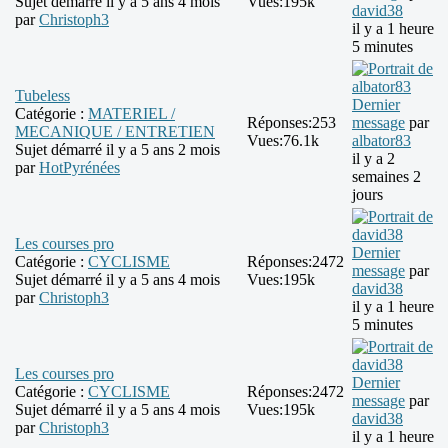
Sujet démarré il y a 5 ans 4 mois
Vues:
195k
david38
par
Christoph3
il y a 1 heure
5 minutes
Tubeless
Dernier
Catégorie :
MATERIEL /
Réponses:
253
message
par
MECANIQUE / ENTRETIEN
Vues:
76.1k
albator83
Sujet démarré il y a 5 ans 2 mois
il y a 2
par
HotPyrénées
semaines 2
jours
Les courses pro
Dernier
Catégorie :
CYCLISME
Réponses:
2472
message
par
Sujet démarré il y a 5 ans 4 mois
Vues:
195k
david38
par
Christoph3
il y a 1 heure
5 minutes
Les courses pro
Dernier
Catégorie :
CYCLISME
Réponses:
2472
message
par
Sujet démarré il y a 5 ans 4 mois
Vues:
195k
david38
par
Christoph3
il y a 1 heure