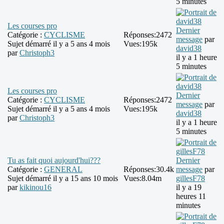
5 minutes
Les courses pro
Dernier
Catégorie :
CYCLISME
Réponses:
2472
message
par
Sujet démarré il y a 5 ans 4 mois
Vues:
195k
david38
par
Christoph3
il y a 1 heure
5 minutes
Les courses pro
Dernier
Catégorie :
CYCLISME
Réponses:
2472
message
par
Sujet démarré il y a 5 ans 4 mois
Vues:
195k
david38
par
Christoph3
il y a 1 heure
5 minutes
Tu as fait quoi aujourd'hui???
Dernier
Catégorie :
GENERAL
Réponses:
30.4k
message
par
Sujet démarré il y a 15 ans 10 mois
Vues:
8.04m
gillesF78
par
kikinou16
il y a 19
heures 11
minutes