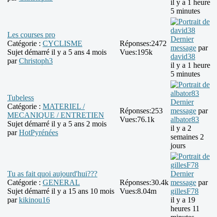
il y a 1 heure
5 minutes
Les courses pro
Dernier
Catégorie :
CYCLISME
Réponses:
2472
message
par
Sujet démarré il y a 5 ans 4 mois
Vues:
195k
david38
par
Christoph3
il y a 1 heure
5 minutes
Tubeless
Dernier
Catégorie :
MATERIEL /
Réponses:
253
message
par
MECANIQUE / ENTRETIEN
Vues:
76.1k
albator83
Sujet démarré il y a 5 ans 2 mois
il y a 2
par
HotPyrénées
semaines 2
jours
Tu as fait quoi aujourd'hui???
Dernier
Catégorie :
GENERAL
Réponses:
30.4k
message
par
Sujet démarré il y a 15 ans 10 mois
Vues:
8.04m
gillesF78
par
kikinou16
il y a 19
heures 11