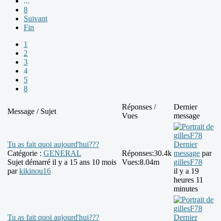
...
8
Suivant
Fin
1
2
3
4
5
8
Réponses /
Dernier
Message / Sujet
Vues
message
Tu as fait quoi aujourd'hui???
Dernier
Catégorie :
GENERAL
Réponses:
30.4k
message
par
Sujet démarré il y a 15 ans 10 mois
Vues:
8.04m
gillesF78
par
kikinou16
il y a 19
heures 11
minutes
Tu as fait quoi aujourd'hui???
Dernier