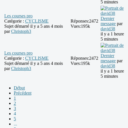
5 minutes
Les courses pro
Dernier
Catégorie :
CYCLISME
Réponses:
2472
message
par
Sujet démarré il y a 5 ans 4 mois
Vues:
195k
david38
par
Christoph3
il y a 1 heure
5 minutes
Les courses pro
Dernier
Catégorie :
CYCLISME
Réponses:
2472
message
par
Sujet démarré il y a 5 ans 4 mois
Vues:
195k
david38
par
Christoph3
il y a 1 heure
5 minutes
Début
Précédent
1
2
3
4
5
...