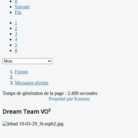
8
Suivant
Fin
1
2
3
4
5
8
Forum
Messages récents
Temps de génération de la page : 2.409 secondes
Propulsé par
Kunena
Dream Team VO²