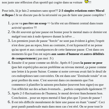
non juste une réflexion d'un sportif qui cogite dans sa voiture
!!!
Pour info, là je fais 2 semaines sans sport!!!
2-3 simples relations entre Moral
et Repos !
Je ne discute pas de la nécessité ou pas de faire une pause complète !
ça ne va
pas être un scoop
=> la tête est un élément central dans toute
activité sportive !!!
On dit souvent qu'une pause est bonne pour le mental mais ce dernier est
malgré tout mis à rude épreuve durant la trêve ...
Les premiers jours de pause "forcée" ne sont pas évident à gérer, l'esprit
n'est donc pas au repos, bien au contraire, il est hyperactif et ne pense
qu'au sport et aux conséquences de cette fameuse pause. C'est dans ces
moments là que l'on est sujets
aux sautes d'humeur et autres débilités
de comportement
( pas moi :S )
Ensuite il se passe comme un déclic. Après 4-5 jours
la pause ne pose
(pas fait exprès) plus aucun problème au niveau mental, ça passe comme
une lettre à la poste Suisse. Comme si notre cerveau avait fait le deuil de
ces endorphines tant convoitées. On est dans une "Zenitude totale" et on
peut profiter du reste. C'est souvent dans ces moments que l'on
commence à planifier la saisons prochaine (souvent bon signe) ou que
l'on réfléchit sur des achats éventuels.... parfois compulsifs également !!!
Après 2-3 fluctuations de l'humeur, le moral devient franchement bon.
Conclusion... pour un repos mental il faut plus que 3 jours de pause !
Il est très difficile moralement de faire une pause en étant "cramé". Ceci
peut paraît paradoxale mais dans mon cas c'est réel. On se pose tout le