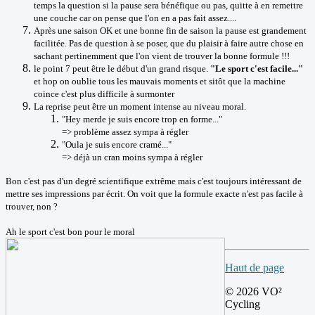
temps la question si la pause sera bénéfique ou pas, quitte à en remettre
une couche car on pense que l'on en a pas fait assez....
Après une saison OK et une bonne fin de saison la pause est grandement
facilitée. Pas de question à se poser, que du plaisir à faire autre chose en
sachant pertinemment que l'on vient de trouver la bonne formule !!!
le point 7 peut être le début d'un grand risque.
"Le sport c'est facile..."
et hop on oublie tous les mauvais moments et sitôt que la machine
coince c'est plus difficile à surmonter
La reprise peut être un moment intense au niveau moral.
"Hey merde je suis encore trop en forme..."
=> problème assez sympa à régler
"Oula je suis encore cramé..."
=> déjà un cran moins sympa à régler
Bon c'est pas d'un degré scientifique extrême mais c'est toujours intéressant de
mettre ses impressions par écrit. On voit que la formule exacte n'est pas facile à
trouver, non ?
Ah le sport c'est bon pour le moral
Haut de page
© 2026 VO²
Cycling