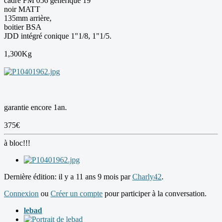
cadre FM 056 générique 19"
noir MATT
135mm arrière,
boitier BSA
JDD intégré conique 1"1/8, 1"1/5.
1,300Kg
garantie encore 1an.
375€
à bloc!!!
Dernière édition: il y a 11 ans 9 mois par
Charly42
.
Connexion
ou
Créer un compte
pour participer à la conversation.
lebad