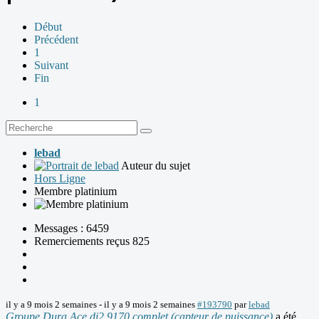
Début
Précédent
1
Suivant
Fin
1
lebad
Auteur du sujet
Hors Ligne
Membre platinium
Messages : 6459
Remerciements reçus 825
il y a 9 mois 2 semaines
-
il y a 9 mois 2 semaines
#193790
par
lebad
Groupe Dura Ace di2 9170 complet (capteur de puissance)
a été