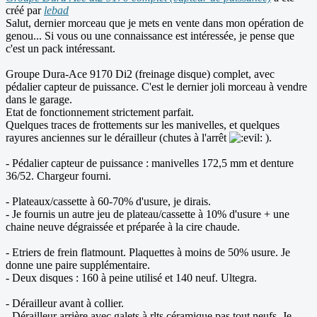
créé par
lebad
Salut, dernier morceau que je mets en vente dans mon opération de
genou... Si vous ou une connaissance est intéressée, je pense que
c'est un pack intéressant.
Groupe Dura-Ace 9170 Di2 (freinage disque) complet, avec
pédalier capteur de puissance. C'est le dernier joli morceau à vendre
dans le garage.
Etat de fonctionnement strictement parfait.
Quelques traces de frottements sur les manivelles, et quelques
rayures anciennes sur le dérailleur (chutes à l'arrêt
).
- Pédalier capteur de puissance : manivelles 172,5 mm et denture
36/52. Chargeur fourni.
- Plateaux/cassette à 60-70% d'usure, je dirais.
- Je fournis un autre jeu de plateau/cassette à 10% d'usure + une
chaine neuve dégraissée et préparée à la cire chaude.
- Etriers de frein flatmount. Plaquettes à moins de 50% usure. Je
donne une paire supplémentaire.
- Deux disques : 160 à peine utilisé et 140 neuf. Ultegra.
- Dérailleur avant à collier.
- Dérailleur arrière avec galets à rlts céramique pas tout neufs. Je