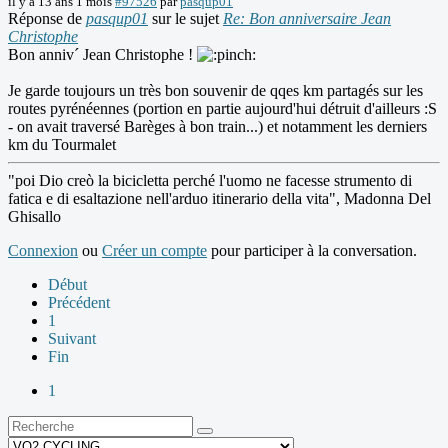
il y a 13 ans 1 mois
#97526
par
pasqup01
Réponse de
pasqup01
sur le sujet
Re: Bon anniversaire Jean
Christophe
Bon anniv´ Jean Christophe !
Je garde toujours un très bon souvenir de qqes km partagés sur les
routes pyrénéennes (portion en partie aujourd'hui détruit d'ailleurs :S
- on avait traversé Barèges à bon train...) et notamment les derniers
km du Tourmalet
"poi Dio creò la bicicletta perché l'uomo ne facesse strumento di
fatica e di esaltazione nell'arduo itinerario della vita", Madonna Del
Ghisallo
Connexion
ou
Créer un compte
pour participer à la conversation.
Début
Précédent
1
Suivant
Fin
1