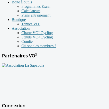
Boite à outils
Programmes Excel
Calculateurs
Plans entrainement
Boutique
Tenues VO²
Association
Charte VO² Cycling
Statuts VO² Cycling
Comité
Où sont les membres ?
Partenaires VO²
Connexion