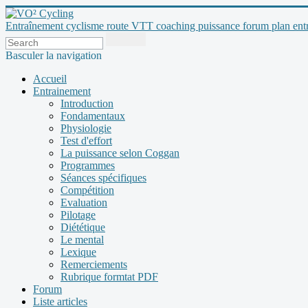
Entraînement cyclisme route VTT coaching puissance forum plan entraî
Basculer la navigation
Accueil
Entrainement
Introduction
Fondamentaux
Physiologie
Test d'effort
La puissance selon Coggan
Programmes
Séances spécifiques
Compétition
Evaluation
Pilotage
Diététique
Le mental
Lexique
Remerciements
Rubrique formtat PDF
Forum
Liste articles