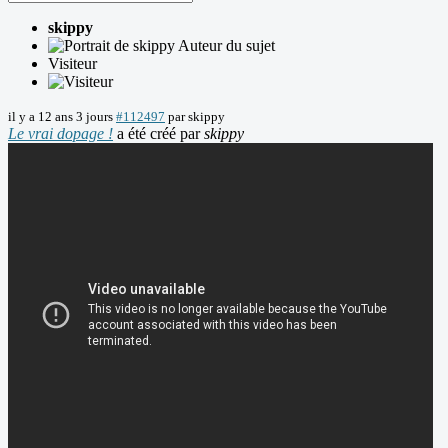
skippy
Auteur du sujet
Visiteur
il y a 12 ans 3 jours
#112497
par
skippy
Le vrai dopage !
a été créé par
skippy