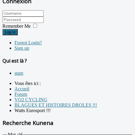
Connexion
Remember Me
Log in
Forgot Login?
Sign up
Qui est là ?
stam
Vous êtes ici :
Accueil
Forum
VO2 CYCLING
BLAGUES ET HISTOIRES DROLES !!!
Watts Eurosport !!!
Recherche Kunena
Mot-clé