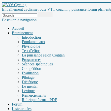
Entraînement cyclisme route VTT coaching puissance forum plan entraî
Basculer la navigation
Accueil
Entrainement
Introduction
Fondamentaux
Physiologie
Test d'effort
La puissance selon Coggan
Programmes
Séances spécifiques
Compétition
Evaluation
Pilotage
Diététique
Le mental
Lexique
Remerciements
Rubrique formtat PDF
Forum
Liste articles