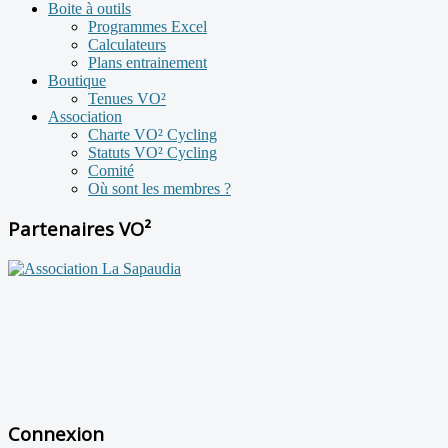
Boite à outils
Programmes Excel
Calculateurs
Plans entrainement
Boutique
Tenues VO²
Association
Charte VO² Cycling
Statuts VO² Cycling
Comité
Où sont les membres ?
Partenaires VO²
Connexion