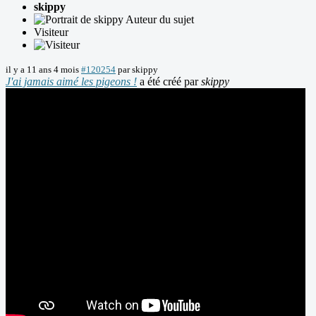
skippy
Auteur du sujet
Visiteur
il y a 11 ans 4 mois
#120254
par
skippy
J'ai jamais aimé les pigeons !
a été créé par
skippy