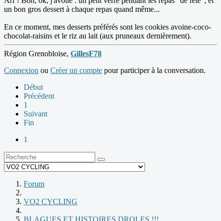
Arf ! Bon, ok, j'avoue : un petit verre pendant les repas "de fête", et
un bon gros dessert à chaque repas quand même...
En ce moment, mes desserts préférés sont les cookies avoine-coco-
chocolat-raisins et le riz au lait (aux pruneaux dernièrement).
Région Grenobloise,
GillesF78
Connexion
ou
Créer un compte
pour participer à la conversation.
Début
Précédent
1
Suivant
Fin
1
Forum
VO2 CYCLING
BLAGUES ET HISTOIRES DROLES !!!