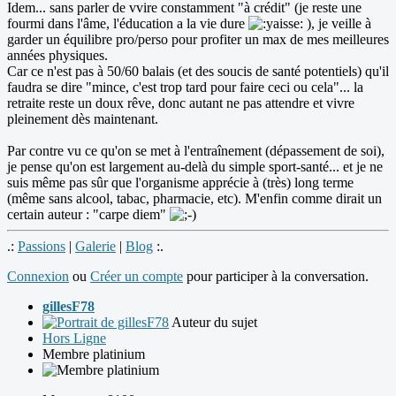
Idem... sans parler de vvire constamment "à crédit" (je reste une
fourmi dans l'âme, l'éducation a la vie dure
), je veille à
garder un équilibre pro/perso pour profiter un max de mes meilleures
années physiques.
Car ce n'est pas à 50/60 balais (et des soucis de santé potentiels) qu'il
faudra se dire "mince, c'est trop tard pour faire ceci ou cela"... la
retraite reste un doux rêve, donc autant ne pas attendre et vivre
pleinement dès maintenant.
Par contre vu ce qu'on se met à l'entraînement (dépassement de soi),
je pense qu'on est largement au-delà du simple sport-santé... et je ne
suis même pas sûr que l'organisme apprécie à (très) long terme
(même sans alcool, tabac, pharmacie, etc). M'enfin comme dirait un
certain auteur : "carpe diem"
.:
Passions
|
Galerie
|
Blog
:.
Connexion
ou
Créer un compte
pour participer à la conversation.
gillesF78
Auteur du sujet
Hors Ligne
Membre platinium