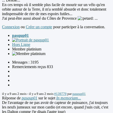
... Désolé...
En ces temps où il semble plus facile de mourir sur un vélo qu'en
orbite autour de la Terre, il m'a semblé absurde et donc totalement
indispensable de rire de mes espoirs futiles...
J'ai peut-être aussi abusé du Côtes de Provence
...
Connexion
ou
Créer un compte
pour participer à la conversation.
pasqup01
Hors Ligne
Membre platinium
Messages : 3195
Remerciements reçus 833
il y a 9 ans 2 mois
-
il y a 9 ans 2 mois
#139779
par
pasqup01
Réponse de
pasqup01
sur le sujet
In memoriam...
De l'avantage de ne pas avoir de capteur de puissance, j'ai toujours
les neufs jumeaux sur mon cardio (et encore, quand j'suis cuit, c'est
les Dalton comme j'te disais l'autre jour)