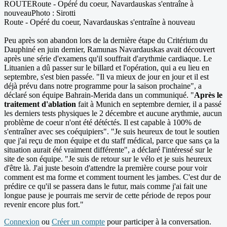
ROUTERoute - Opéré du coeur, Navardauskas s'entraîne à
nouveauPhoto : Sirotti
Route - Opéré du coeur, Navardauskas s'entraîne à nouveau
Peu après son abandon lors de la dernière étape du Critérium du
Dauphiné en juin dernier, Ramunas Navardauskas avait découvert
après une série d'examens qu'il souffrait d'arythmie cardiaque. Le
Lituanien a dû passer sur le billard et l'opération, qui a eu lieu en
septembre, s'est bien passée. "Il va mieux de jour en jour et il est
déjà prévu dans notre programme pour la saison prochaine", a
déclaré son équipe Bahrain-Merida dans un communiqué. "
Après le
traitement d'ablation
fait à Munich en septembre dernier, il a passé
les derniers tests physiques le 2 décembre et aucune arythmie, aucun
problème de coeur n'ont été détéctés. Il est capable à 100% de
s'entraîner avec ses coéquipiers". "Je suis heureux de tout le soutien
que j'ai reçu de mon équipe et du staff médical, parce que sans ça la
situation aurait été vraiment différente", a déclaré l'intéressé sur le
site de son équipe. "Je suis de retour sur le vélo et je suis heureux
d'être là. J'ai juste besoin d'attendre la première course pour voir
comment est ma forme et comment tournent les jambes. C'est dur de
prédire ce qu'il se passera dans le futur, mais comme j'ai fait une
longue pause je pourrais me servir de cette période de repos pour
revenir encore plus fort."
Connexion
ou
Créer un compte
pour participer à la conversation.