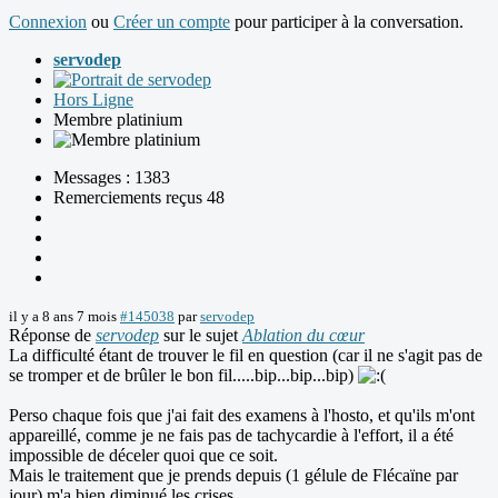
Connexion
ou
Créer un compte
pour participer à la conversation.
servodep
Hors Ligne
Membre platinium
Messages : 1383
Remerciements reçus 48
il y a 8 ans 7 mois
#145038
par
servodep
Réponse de
servodep
sur le sujet
Ablation du cœur
La difficulté étant de trouver le fil en question (car il ne s'agit pas de
se tromper et de brûler le bon fil.....bip...bip...bip)
Perso chaque fois que j'ai fait des examens à l'hosto, et qu'ils m'ont
appareillé, comme je ne fais pas de tachycardie à l'effort, il a été
impossible de déceler quoi que ce soit.
Mais le traitement que je prends depuis (1 gélule de Flécaïne par
jour) m'a bien diminué les crises.