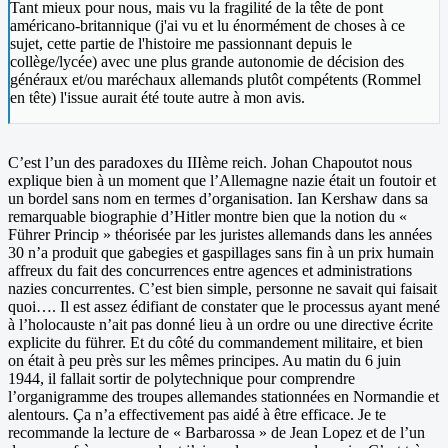
Tant mieux pour nous, mais vu la fragilité de la tête de pont
américano-britannique (j'ai vu et lu énormément de choses à ce
sujet, cette partie de l'histoire me passionnant depuis le
collège/lycée) avec une plus grande autonomie de décision des
généraux et/ou maréchaux allemands plutôt compétents (Rommel
en tête) l'issue aurait été toute autre à mon avis.
C’est l’un des paradoxes du IIIème reich. Johan Chapoutot nous
explique bien à un moment que l’Allemagne nazie était un foutoir et
un bordel sans nom en termes d’organisation. Ian Kershaw dans sa
remarquable biographie d’Hitler montre bien que la notion du «
Führer Princip » théorisée par les juristes allemands dans les années
30 n’a produit que gabegies et gaspillages sans fin à un prix humain
affreux du fait des concurrences entre agences et administrations
nazies concurrentes. C’est bien simple, personne ne savait qui faisait
quoi…. Il est assez édifiant de constater que le processus ayant mené
à l’holocauste n’ait pas donné lieu à un ordre ou une directive écrite
explicite du führer. Et du côté du commandement militaire, et bien
on était à peu près sur les mêmes principes. Au matin du 6 juin
1944, il fallait sortir de polytechnique pour comprendre
l’organigramme des troupes allemandes stationnées en Normandie et
alentours. Ça n’a effectivement pas aidé à être efficace. Je te
recommande la lecture de « Barbarossa » de Jean Lopez et de l’un