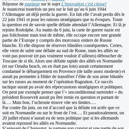
Réponse de
papipop
sur le sujet
L'innovation c'est classe!
Je nuancerai toutefois un peu sur le fait qu’au 6 juin 1944
l’Allemagne ait déjà perdu la guerre. En fait elle l’avait perdu dès le
22 juin 1941 et pour les raisons stratégiques que tu évoques. Toute
la question est de savoir quelle défaite attendait l’Allemagne. Et là je
rejoins Rodolphe. Au matin du 6 juin, la carte de guerre nazie est
pas folichonne mais tout de même, elle occupe encore une grande
partie de l’Europe y compris des morceaux entiers de Russie
blanche. Et elle dispose de réserves blindées conséquentes. Certes,
elle vient de subir une défaite au sud de Rome, mais les alliés ne
vont pas pouvoir (et pas vraiment vouloir d’ailleurs) déboucher de
Toscane de si tôt. Alors une défaite rapide des alliés en Normandie
(et sur Omaha beach, on en était pas loin) aurait certainement
condamné le débarquement en Provence (de taille assez modeste) et
aurait pu permettre à Hitler de transférer l’élite de son arme blindée
sur les russes au moment de l’opération Bagration. Ce succès
tactique aurait pu avoir des répercussions stratégiques et politiques.
On peut par exemple penser que l’« unconditionnal surrender » du
président Roosevelt aurait pu être remis en question et partant de
là…. Mais bon, l’uchronie trouve vite ses limites….
Par contre fin juin, on est d’accord que la défaite est actée que ce
soit en Normandie ou sur le front de l’est…. Et paradoxalement, un
20 juillet réussi n’aurait eu de sens politique que si les allemands
avaient repoussé les alliés en Normandie.
S’agissant de Chapoutot, je partage son constat et une partie de son