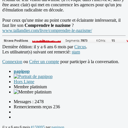
être assez clair) qui met en concurrence les agences pour qu'un jeu
d'émulation radicaliste en découle.
Pour ceux qu'une mise au point courte et éclairante intéresserait, il
faut lire son
Comprendre le nazisme
?
www.tallandier.com/livre/comprendre-le-nazisme/
Dernière édition: il y a 6 ans 6 mois par
Circus
.
Les utilisateur(s) suivant ont remercié:
stam
Connexion
ou
Créer un compte
pour participer à la conversation.
papipop
Hors Ligne
Membre platinium
Messages : 2478
Remerciements reçus 236
il y a 6 ans 6 mois
#159095
par
papipop