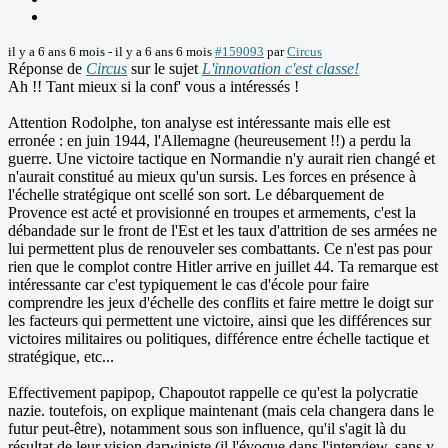
il y a 6 ans 6 mois
-
il y a 6 ans 6 mois
#159093
par
Circus
Réponse de
Circus
sur le sujet
L'innovation c'est classe!
Ah !! Tant mieux si la conf' vous a intéressés !
Attention Rodolphe, ton analyse est intéressante mais elle est
erronée : en juin 1944, l'Allemagne (heureusement !!) a perdu la
guerre. Une victoire tactique en Normandie n'y aurait rien changé et
n'aurait constitué au mieux qu'un sursis. Les forces en présence à
l'échelle stratégique ont scellé son sort. Le débarquement de
Provence est acté et provisionné en troupes et armements, c'est la
débandade sur le front de l'Est et les taux d'attrition de ses armées ne
lui permettent plus de renouveler ses combattants. Ce n'est pas pour
rien que le complot contre Hitler arrive en juillet 44. Ta remarque est
intéressante car c'est typiquement le cas d'école pour faire
comprendre les jeux d'échelle des conflits et faire mettre le doigt sur
les facteurs qui permettent une victoire, ainsi que les différences sur
victoires militaires ou politiques, différence entre échelle tactique et
stratégique, etc...
Effectivement papipop, Chapoutot rappelle ce qu'est la polycratie
nazie. toutefois, on explique maintenant (mais cela changera dans le
futur peut-être), notamment sous son influence, qu'il s'agit là du
résultat de leur vision darwiniste (il l'évoque dans l'interview, sans y