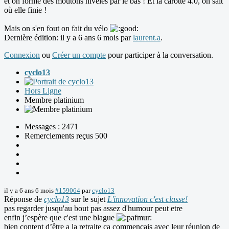
et on forme des moutons nivelés par le bas ! Et la carotte 4.0, on sait
où elle finie !
Mais on s'en fout on fait du vélo
Dernière édition: il y a 6 ans 6 mois par
laurent.a
.
Connexion
ou
Créer un compte
pour participer à la conversation.
cyclo13
Hors Ligne
Membre platinium
Messages : 2471
Remerciements reçus 500
il y a 6 ans 6 mois
#159064
par
cyclo13
Réponse de
cyclo13
sur le sujet
L'innovation c'est classe!
pas regarder jusqu'au bout pas assez d'humour peut etre
enfin j’espère que c'est une blague
bien content d’être a la retraite ça commençais avec leur réunion de