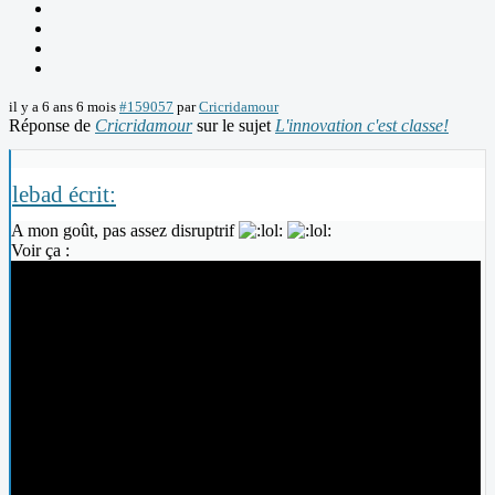
il y a 6 ans 6 mois
#159057
par
Cricridamour
Réponse de
Cricridamour
sur le sujet
L'innovation c'est classe!
lebad écrit:
A mon goût, pas assez disruptrif
Voir ça :