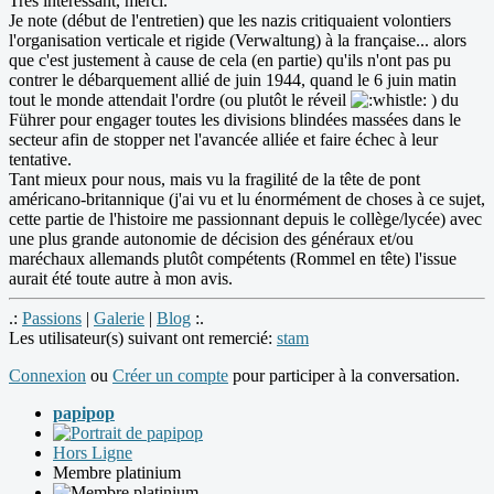
Très intéressant, merci.
Je note (début de l'entretien) que les nazis critiquaient volontiers
l'organisation verticale et rigide (Verwaltung) à la française... alors
que c'est justement à cause de cela (en partie) qu'ils n'ont pas pu
contrer le débarquement allié de juin 1944, quand le 6 juin matin
tout le monde attendait l'ordre (ou plutôt le réveil
) du
Führer pour engager toutes les divisions blindées massées dans le
secteur afin de stopper net l'avancée alliée et faire échec à leur
tentative.
Tant mieux pour nous, mais vu la fragilité de la tête de pont
américano-britannique (j'ai vu et lu énormément de choses à ce sujet,
cette partie de l'histoire me passionnant depuis le collège/lycée) avec
une plus grande autonomie de décision des généraux et/ou
maréchaux allemands plutôt compétents (Rommel en tête) l'issue
aurait été toute autre à mon avis.
.:
Passions
|
Galerie
|
Blog
:.
Les utilisateur(s) suivant ont remercié:
stam
Connexion
ou
Créer un compte
pour participer à la conversation.
papipop
Hors Ligne
Membre platinium