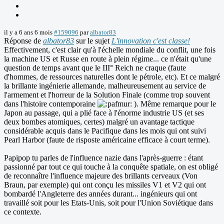
il y a 6 ans 6 mois
#159096
par
albator83
Réponse de
albator83
sur le sujet
L'innovation c'est classe!
Effectivement, c'est clair qu'à l'échelle mondiale du conflit, une fois
la machine US et Russe en route à plein régime... ce n'était qu'une
question de temps avant que le III° Reich ne craque (faute
d'hommes, de ressources naturelles dont le pétrole, etc). Et ce malgré
la brillante ingénierie allemande, malheureusement au service de
l'armement et l'horreur de la Solution Finale (comme trop souvent
dans l'histoire contemporaine
). Même remarque pour le
Japon au passage, qui a plié face à l'énorme industrie US (et ses
deux bombes atomiques, certes) malgré un avantage tactique
considérable acquis dans le Pacifique dans les mois qui ont suivi
Pearl Harbor (faute de risposte américaine efficace à court terme).
Papipop tu parles de l'influence nazie dans l'après-guerre : étant
passionné par tout ce qui touche à la conquête spatiale, on est obligé
de reconnaître l'influence majeure des brillants cerveaux (Von
Braun, par exemple) qui ont conçu les missiles V1 et V2 qui ont
bombardé l'Angleterre des années durant... ingénieurs qui ont
travaillé soit pour les Etats-Unis, soit pour l'Union Soviétique dans
ce contexte.