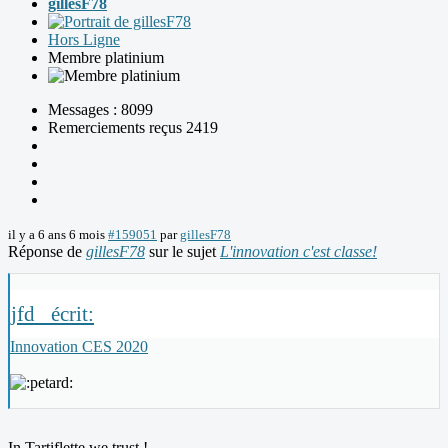
gillesF78
Hors Ligne
Membre platinium
Messages : 8099
Remerciements reçus 2419
il y a 6 ans 6 mois
#159051
par
gillesF78
Réponse de
gillesF78
sur le sujet
L'innovation c'est classe!
jfd_ écrit:
Innovation CES 2020
In Tartiflette we trust !