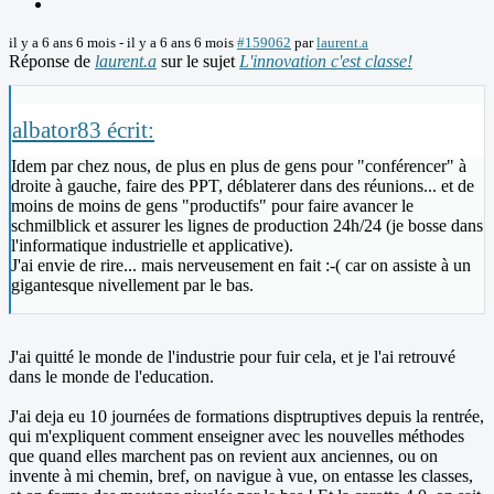
il y a 6 ans 6 mois
-
il y a 6 ans 6 mois
#159062
par
laurent.a
Réponse de
laurent.a
sur le sujet
L'innovation c'est classe!
albator83 écrit:
Idem par chez nous, de plus en plus de gens pour "conférencer" à
droite à gauche, faire des PPT, déblaterer dans des réunions... et de
moins de moins de gens "productifs" pour faire avancer le
schmilblick et assurer les lignes de production 24h/24 (je bosse dans
l'informatique industrielle et applicative).
J'ai envie de rire... mais nerveusement en fait :-( car on assiste à un
gigantesque nivellement par le bas.
J'ai quitté le monde de l'industrie pour fuir cela, et je l'ai retrouvé
dans le monde de l'education.
J'ai deja eu 10 journées de formations disptruptives depuis la rentrée,
qui m'expliquent comment enseigner avec les nouvelles méthodes
que quand elles marchent pas on revient aux anciennes, ou on
invente à mi chemin, bref, on navigue à vue, on entasse les classes,