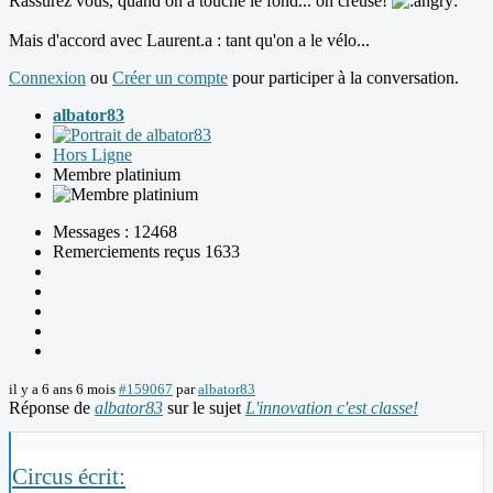
Rassurez vous, quand on a touché le fond... on creuse!
Mais d'accord avec Laurent.a : tant qu'on a le vélo...
Connexion
ou
Créer un compte
pour participer à la conversation.
albator83
Hors Ligne
Membre platinium
Messages : 12468
Remerciements reçus 1633
il y a 6 ans 6 mois
#159067
par
albator83
Réponse de
albator83
sur le sujet
L'innovation c'est classe!
Circus écrit: