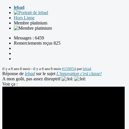
lebad
Hors Ligne
Membre platinium
Messages : 6459
Remerciements reçus 825
il y a 6 ans 6 mois
-
il y a 6 ans 6 mois
#159054
par
lebad
Réponse de
lebad
sur le sujet
L'innovation c'est classe!
A mon goût, pas assez disruptrif
Voir ça :