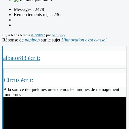
Messages : 2478
Remerciements reçus 236
il y a 6 ans 6 mois
#159092
par
papipop
Réponse de
papipop
sur le sujet
L'innovation c'est classe!
albator83 écrit:
Circus écrit:
A la source de quelques unes de nos techniques de management
modernes :