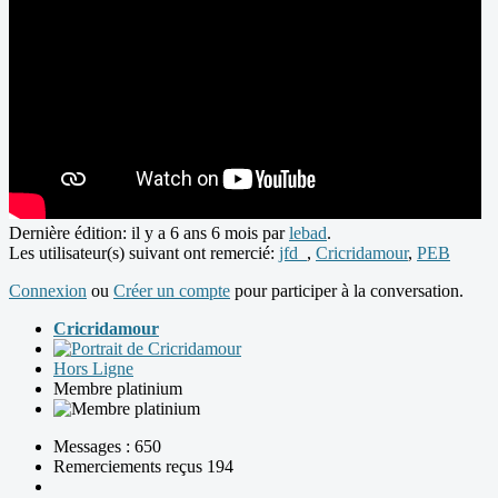
Dernière édition: il y a 6 ans 6 mois par
lebad
.
Les utilisateur(s) suivant ont remercié:
jfd_
,
Cricridamour
,
PEB
Connexion
ou
Créer un compte
pour participer à la conversation.
Cricridamour
Hors Ligne
Membre platinium
Messages : 650
Remerciements reçus 194