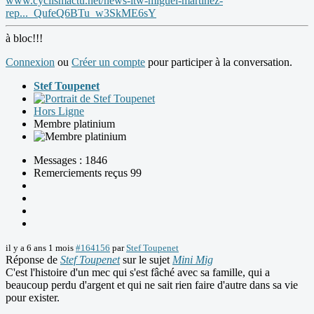
www.cyclismactu.net/news-itw-miguel-martinez-
rep..._QufeQ6BTu_w3SkME6sY
à bloc!!!
Connexion
ou
Créer un compte
pour participer à la conversation.
Stef Toupenet
Hors Ligne
Membre platinium
Messages : 1846
Remerciements reçus 99
il y a 6 ans 1 mois
#164156
par
Stef Toupenet
Réponse de
Stef Toupenet
sur le sujet
Mini Mig
C'est l'histoire d'un mec qui s'est fâché avec sa famille, qui a
beaucoup perdu d'argent et qui ne sait rien faire d'autre dans sa vie
pour exister.