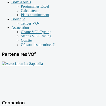
Boite à outils
Programmes Excel
Calculateurs
Plans entrainement
Boutique
Tenues VO²
Association
Charte VO² Cycling
Statuts VO² Cycling
Comité
Où sont les membres ?
Partenaires VO²
Connexion