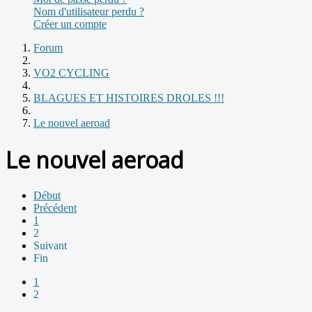
Nom d'utilisateur perdu ?
Créer un compte
Forum
VO2 CYCLING
BLAGUES ET HISTOIRES DROLES !!!
Le nouvel aeroad
Le nouvel aeroad
Début
Précédent
1
2
Suivant
Fin
1
2