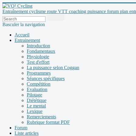
Entraînement cyclisme route VTT coaching puissance forum plan entraî
Basculer la navigation
Accueil
Entrainement
Introduction
Fondamentaux
Physiologie
Test d'effort
La puissance selon Coggan
Programmes
Séances spécifiques
Compétition
Evaluation
Pilotage
Diététique
Le mental
Lexique
Remerciements
Rubrique formtat PDF
Forum
Liste articles