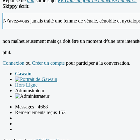
Réponse de
phil
sur le sujet
Re:Dans un jour de mauvaise humeur...
Skippy écrit:
N\'avez-vous jamais traité une femme de vénale, cénobite et nyctalop
non malheureusement mais ça doit être un moment d\'une rare intensit
phil.
Connexion
ou
Créer un compte
pour participer à la conversation.
Gawain
Hors Ligne
Administrateur
Messages : 4668
Remerciements reçus 153