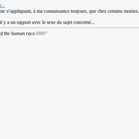
...
ne s\'appliquant, à ma connaissance toujours, que chez certains moines.
'il y a un rapport avec le sexe du sujet concerné...
of the human race.\\\\\\\"