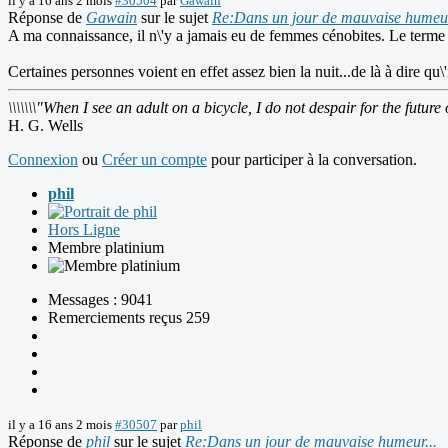
il y a 16 ans 2 mois
#30504
par
Gawain
Réponse de
Gawain
sur le sujet
Re:Dans un jour de mauvaise humeur
A ma connaissance, il n\'y a jamais eu de femmes cénobites. Le terme 
Certaines personnes voient en effet assez bien la nuit...de là à dire qu\
\\\\\\\"When I see an adult on a bicycle, I do not despair for the future 
H. G. Wells
Connexion
ou
Créer un compte
pour participer à la conversation.
phil
Hors Ligne
Membre platinium
Messages : 9041
Remerciements reçus 259
il y a 16 ans 2 mois
#30507
par
phil
Réponse de
phil
sur le sujet
Re:Dans un jour de mauvaise humeur...