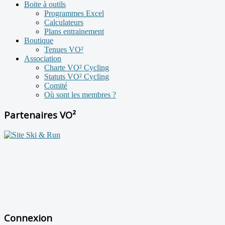
Boite à outils
Programmes Excel
Calculateurs
Plans entrainement
Boutique
Tenues VO²
Association
Charte VO² Cycling
Statuts VO² Cycling
Comité
Où sont les membres ?
Partenaires VO²
Connexion