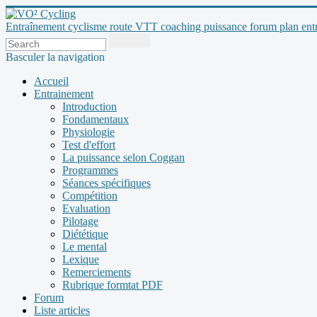
Entraînement cyclisme route VTT coaching puissance forum plan entraî
Basculer la navigation
Accueil
Entrainement
Introduction
Fondamentaux
Physiologie
Test d'effort
La puissance selon Coggan
Programmes
Séances spécifiques
Compétition
Evaluation
Pilotage
Diététique
Le mental
Lexique
Remerciements
Rubrique formtat PDF
Forum
Liste articles