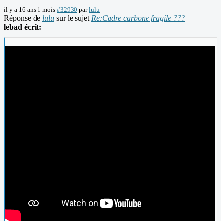
il y a 16 ans 1 mois
#32930
par
lulu
Réponse de
lulu
sur le sujet
Re:Cadre carbone fragile ???
lebad écrit: