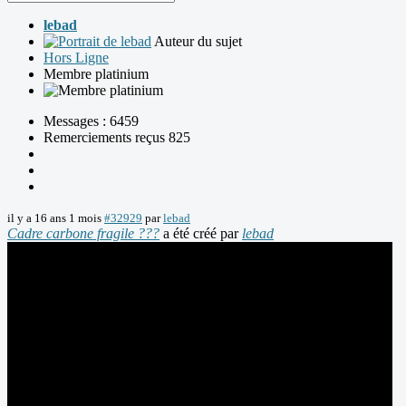
lebad
Auteur du sujet
Hors Ligne
Membre platinium
Messages : 6459
Remerciements reçus 825
il y a 16 ans 1 mois
#32929
par
lebad
Cadre carbone fragile ???
a été créé par
lebad