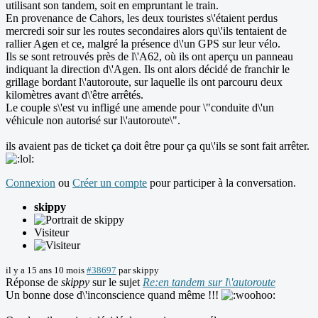
utilisant son tandem, soit en empruntant le train.
En provenance de Cahors, les deux touristes s\'étaient perdus
mercredi soir sur les routes secondaires alors qu\'ils tentaient de
rallier Agen et ce, malgré la présence d\'un GPS sur leur vélo.
Ils se sont retrouvés près de l\'A62, où ils ont aperçu un panneau
indiquant la direction d\'Agen. Ils ont alors décidé de franchir le
grillage bordant l\'autoroute, sur laquelle ils ont parcouru deux
kilomètres avant d\'être arrêtés.
Le couple s\'est vu infligé une amende pour \"conduite d\'un
véhicule non autorisé sur l\'autoroute\".
ils avaient pas de ticket ça doit être pour ça qu\'ils se sont fait arrêter.
Connexion
ou
Créer un compte
pour participer à la conversation.
skippy
Visiteur
il y a 15 ans 10 mois
#38697
par
skippy
Réponse de
skippy
sur le sujet
Re:en tandem sur l\'autoroute
Un bonne dose d\'inconscience quand même !!!