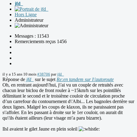
jfd_
Hors Ligne
Administrateur
Messages : 11543
Remerciements reçus 1456
il y a 15 ans 10 mois
#38706
par
jfd_
Réponse de
jfd_
sur le sujet
Re:en tandem sur l\'autoroute
Oh, en rentrant aujourd\'hui, j\'ai vu un couple de retraités avec
chacun leur biclou de front rouler à ~15km/h sur les pointillés
délimitant le second et le troisième couloir de circulation proche
d\'un carrefour du contournement d\'Albi... Les bagnoles derrière sur
deux lignes. Malgré les coups de klaxon, ils ne paraissaient pas
s\'affoler. En les passant à droite sur le 1er couloir, on aurait dit
qu\'ils étaient ailleurs (leur visage m\'a paru bizarre).
Ilsl avaient le gilet Jaune en plein soleil