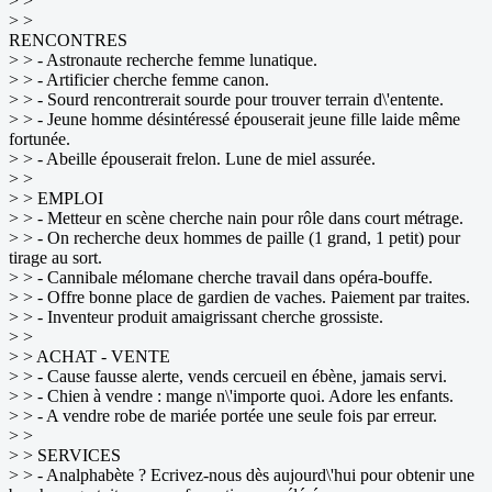
> >
> >
RENCONTRES
> > - Astronaute recherche femme lunatique.
> > - Artificier cherche femme canon.
> > - Sourd rencontrerait sourde pour trouver terrain d\'entente.
> > - Jeune homme désintéressé épouserait jeune fille laide même
fortunée.
> > - Abeille épouserait frelon. Lune de miel assurée.
> >
> > EMPLOI
> > - Metteur en scène cherche nain pour rôle dans court métrage.
> > - On recherche deux hommes de paille (1 grand, 1 petit) pour
tirage au sort.
> > - Cannibale mélomane cherche travail dans opéra-bouffe.
> > - Offre bonne place de gardien de vaches. Paiement par traites.
> > - Inventeur produit amaigrissant cherche grossiste.
> >
> > ACHAT - VENTE
> > - Cause fausse alerte, vends cercueil en ébène, jamais servi.
> > - Chien à vendre : mange n\'importe quoi. Adore les enfants.
> > - A vendre robe de mariée portée une seule fois par erreur.
> >
> > SERVICES
> > - Analphabète ? Ecrivez-nous dès aujourd\'hui pour obtenir une