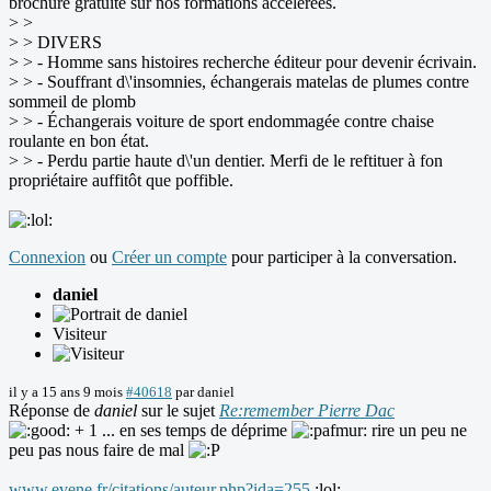
brochure gratuite sur nos formations accélérées.
> >
> > DIVERS
> > - Homme sans histoires recherche éditeur pour devenir écrivain.
> > - Souffrant d\'insomnies, échangerais matelas de plumes contre
sommeil de plomb
> > - Échangerais voiture de sport endommagée contre chaise
roulante en bon état.
> > - Perdu partie haute d\'un dentier. Merfi de le reftituer à fon
propriétaire auffitôt que poffible.
Connexion
ou
Créer un compte
pour participer à la conversation.
daniel
Visiteur
il y a 15 ans 9 mois
#40618
par
daniel
Réponse de
daniel
sur le sujet
Re:remember Pierre Dac
+ 1 ... en ses temps de déprime
rire un peu ne
peu pas nous faire de mal
www.evene.fr/citations/auteur.php?ida=255
:lol: