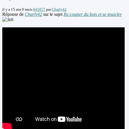
il y a 15 ans 9 mois
#41877
par
Charly42
Réponse de
Charly42
sur le sujet
Re:couper du bois et se muscler