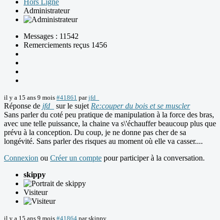
Hors Ligne
Administrateur
Messages : 11542
Remerciements reçus 1456
il y a 15 ans 9 mois
#41861
par
jfd_
Réponse de
jfd_
sur le sujet
Re:couper du bois et se muscler
Sans parler du coté peu pratique de manipulation à la force des bras,
avec une telle puissance, la chaine va s\'échauffer beaucoup plus que
prévu à la conception. Du coup, je ne donne pas cher de sa
longévité. Sans parler des risques au moment où elle va casser....
Connexion
ou
Créer un compte
pour participer à la conversation.
skippy
Visiteur
il y a 15 ans 9 mois
#41864
par
skippy