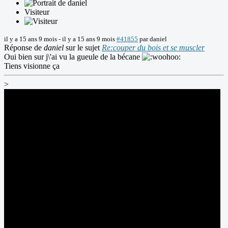
Visiteur
il y a 15 ans 9 mois
-
il y a 15 ans 9 mois
#41855
par
daniel
Réponse de
daniel
sur le sujet
Re:couper du bois et se muscler
Oui bien sur j\'ai vu la gueule de la bécane
Tiens visionne ça
>