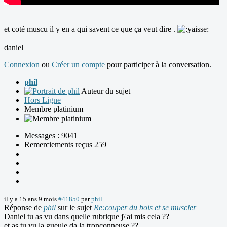
et coté muscu il y en a qui savent ce que ça veut dire .
daniel
Connexion
ou
Créer un compte
pour participer à la conversation.
phil
Auteur du sujet
Hors Ligne
Membre platinium
Messages : 9041
Remerciements reçus 259
il y a 15 ans 9 mois
#41850
par
phil
Réponse de
phil
sur le sujet
Re:couper du bois et se muscler
Daniel tu as vu dans quelle rubrique j\'ai mis cela ??
et as tu vu la gueule da la tronçonneuse ??