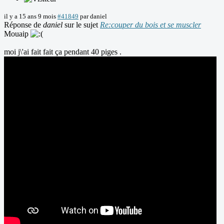
il y a 15 ans 9 mois
#41849
par
daniel
Réponse de
daniel
sur le sujet
Re:couper du bois et se muscler
Mouaip
moi j\'ai fait fait ça pendant 40 piges .