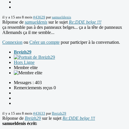
il y a 15 ans 8 mois
#43629
par
samueldenis
Réponse de
samueldenis
sur le sujet
Re:DDE belge !!!
ça ressemble pas à des panneaux belges... ça a la tête de panneaux
Allemands ça il me semble...
Connexion
ou
Créer un compte
pour participer à la conversation.
Breizh29
Hors Ligne
Membre elite
Messages : 403
Remerciements reçus 0
il y a 15 ans 8 mois
#43633
par
Breizh29
Réponse de
Breizh29
sur le sujet
Re:DDE belge !!!
samueldenis écrit: