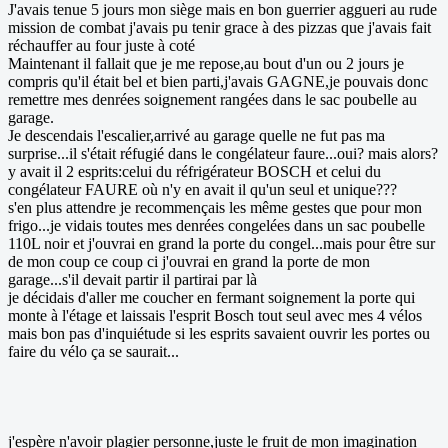
J'avais tenue 5 jours mon siège mais en bon guerrier aggueri au rude
mission de combat j'avais pu tenir grace à des pizzas que j'avais fait
réchauffer au four juste à coté
Maintenant il fallait que je me repose,au bout d'un ou 2 jours je
compris qu'il était bel et bien parti,j'avais GAGNE,je pouvais donc
remettre mes denrées soignement rangées dans le sac poubelle au
garage.
Je descendais l'escalier,arrivé au garage quelle ne fut pas ma
surprise...il s'était réfugié dans le congélateur faure...oui? mais alors?
y avait il 2 esprits:celui du réfrigérateur BOSCH et celui du
congélateur FAURE où n'y en avait il qu'un seul et unique???
s'en plus attendre je recommençais les même gestes que pour mon
frigo...je vidais toutes mes denrées congelées dans un sac poubelle
110L noir et j'ouvrai en grand la porte du congel...mais pour être sur
de mon coup ce coup ci j'ouvrai en grand la porte de mon
garage...s'il devait partir il partirai par là
je décidais d'aller me coucher en fermant soignement la porte qui
monte à l'étage et laissais l'esprit Bosch tout seul avec mes 4 vélos
mais bon pas d'inquiétude si les esprits savaient ouvrir les portes ou
faire du vélo ça se saurait...
j'espère n'avoir plagier personne,juste le fruit de mon imagination