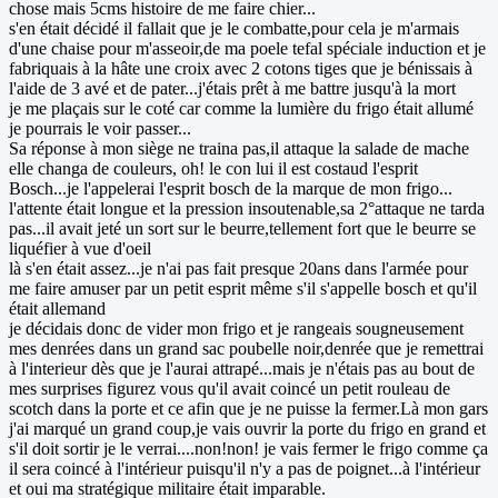
chose mais 5cms histoire de me faire chier...
s'en était décidé il fallait que je le combatte,pour cela je m'armais
d'une chaise pour m'asseoir,de ma poele tefal spéciale induction et je
fabriquais à la hâte une croix avec 2 cotons tiges que je bénissais à
l'aide de 3 avé et de pater...j'étais prêt à me battre jusqu'à la mort
je me plaçais sur le coté car comme la lumière du frigo était allumé
je pourrais le voir passer...
Sa réponse à mon siège ne traina pas,il attaque la salade de mache
elle changa de couleurs, oh! le con lui il est costaud l'esprit
Bosch...je l'appelerai l'esprit bosch de la marque de mon frigo...
l'attente était longue et la pression insoutenable,sa 2°attaque ne tarda
pas...il avait jeté un sort sur le beurre,tellement fort que le beurre se
liquéfier à vue d'oeil
là s'en était assez...je n'ai pas fait presque 20ans dans l'armée pour
me faire amuser par un petit esprit même s'il s'appelle bosch et qu'il
était allemand
je décidais donc de vider mon frigo et je rangeais sougneusement
mes denrées dans un grand sac poubelle noir,denrée que je remettrai
à l'interieur dès que je l'aurai attrapé...mais je n'étais pas au bout de
mes surprises figurez vous qu'il avait coincé un petit rouleau de
scotch dans la porte et ce afin que je ne puisse la fermer.Là mon gars
j'ai marqué un grand coup,je vais ouvrir la porte du frigo en grand et
s'il doit sortir je le verrai....non!non! je vais fermer le frigo comme ça
il sera coincé à l'intérieur puisqu'il n'y a pas de poignet...à l'intérieur
et oui ma stratégique militaire était imparable.