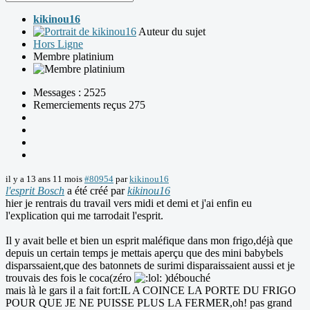
kikinou16
Auteur du sujet
Hors Ligne
Membre platinium
Messages : 2525
Remerciements reçus 275
il y a 13 ans 11 mois
#80954
par
kikinou16
l'esprit Bosch
a été créé par
kikinou16
hier je rentrais du travail vers midi et demi et j'ai enfin eu
l'explication qui me tarrodait l'esprit.
Il y avait belle et bien un esprit maléfique dans mon frigo,déjà que
depuis un certain temps je mettais aperçu que des mini babybels
disparssaient,que des batonnets de surimi disparaissaient aussi et je
trouvais des fois le coca(zéro
)débouché
mais là le gars il a fait fort:IL A COINCE LA PORTE DU FRIGO
POUR QUE JE NE PUISSE PLUS LA FERMER,oh! pas grand