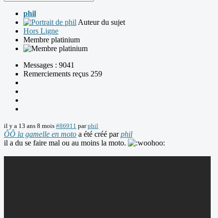
phil
Auteur du sujet
Hors Ligne
Membre platinium
Messages : 9041
Remerciements reçus 259
il y a 13 ans 8 mois
#86911
par
phil
ÔÔ la gamelle en moto
a été créé par
phil
il a du se faire mal ou au moins la moto.