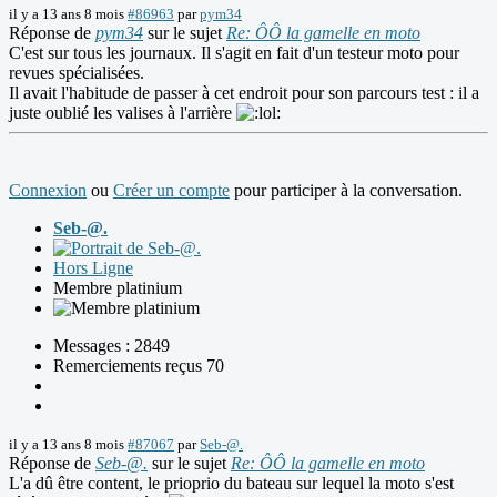
il y a 13 ans 8 mois
#86963
par
pym34
Réponse de
pym34
sur le sujet
Re: ÔÔ la gamelle en moto
C'est sur tous les journaux. Il s'agit en fait d'un testeur moto pour
revues spécialisées.
Il avait l'habitude de passer à cet endroit pour son parcours test : il a
juste oublié les valises à l'arrière
Connexion
ou
Créer un compte
pour participer à la conversation.
Seb-@.
Hors Ligne
Membre platinium
Messages : 2849
Remerciements reçus 70
il y a 13 ans 8 mois
#87067
par
Seb-@.
Réponse de
Seb-@.
sur le sujet
Re: ÔÔ la gamelle en moto
L'a dû être content, le prioprio du bateau sur lequel la moto s'est