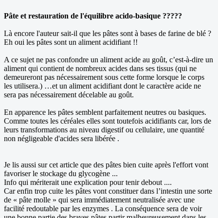
Pâte et restauration de l'équilibre acido-basique ?????
Là encore l'auteur sait-il que les pâtes sont à bases de farine de blé ?
Eh oui les pâtes sont un aliment acidifiant !!
A ce sujet ne pas confondre un aliment acide au goût, c’est-à-dire un
aliment qui contient de nombreux acides dans ses tissus (qui ne
demeureront pas nécessairement sous cette forme lorsque le corps
les utilisera.) …et un aliment acidifiant dont le caractère acide ne
sera pas nécessairement décelable au goût.
En apparence les pâtes semblent parfaitement neutres ou basiques.
Comme toutes les céréales elles sont toutefois acidifiants car, lors de
leurs transformations au niveau digestif ou cellulaire, une quantité
non négligeable d'acides sera libérée .
Je lis aussi sur cet article que des pâtes bien cuite après l'effort vont
favoriser le stockage du glycogène ...
Info qui mériterait une explication pour tenir debout ....
Car enfin trop cuite les pâtes vont constituer dans l’intestin une sorte
de « pâte molle » qui sera immédiatement neutralisée avec une
facilité redoutable par les enzymes . La conséquence sera de voir
une bonne partie des braves pâtes partir malheureusement dans les