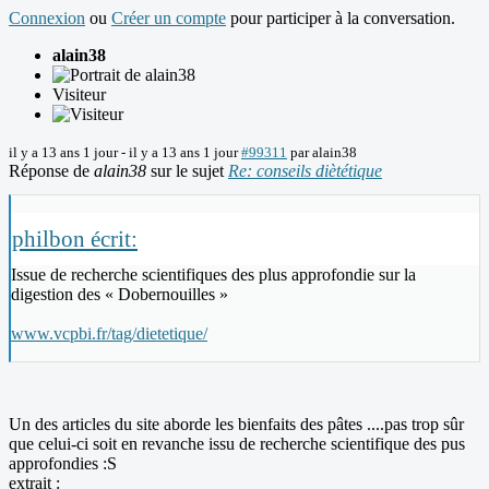
Connexion
ou
Créer un compte
pour participer à la conversation.
alain38
Visiteur
il y a 13 ans 1 jour
-
il y a 13 ans 1 jour
#99311
par
alain38
Réponse de
alain38
sur le sujet
Re: conseils diètétique
philbon écrit:
Issue de recherche scientifiques des plus approfondie sur la
digestion des « Dobernouilles »
www.vcpbi.fr/tag/dietetique/
Un des articles du site aborde les bienfaits des pâtes ....pas trop sûr
que celui-ci soit en revanche issu de recherche scientifique des pus
approfondies :S
extrait :