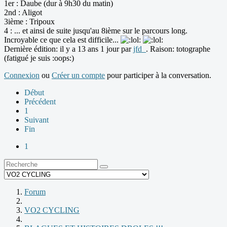
1er : Daube (dur à 9h30 du matin)
2nd : Aligot
3ième : Tripoux
4 : ... et ainsi de suite jusqu'au 8ième sur le parcours long.
Incroyable ce que cela est difficile...
Dernière édition: il y a 13 ans 1 jour par
jfd_
. Raison: totographe
(fatigué je suis :oops:)
Connexion
ou
Créer un compte
pour participer à la conversation.
Début
Précédent
1
Suivant
Fin
1
Forum
VO2 CYCLING