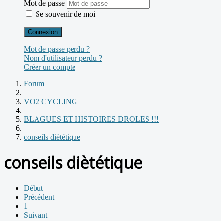
Mot de passe
Se souvenir de moi
Connexion
Mot de passe perdu ?
Nom d'utilisateur perdu ?
Créer un compte
Forum
VO2 CYCLING
BLAGUES ET HISTOIRES DROLES !!!
conseils diètétique
conseils diètétique
Début
Précédent
1
Suivant