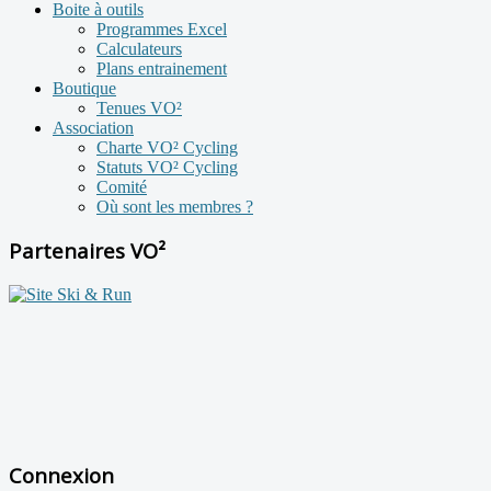
Boite à outils
Programmes Excel
Calculateurs
Plans entrainement
Boutique
Tenues VO²
Association
Charte VO² Cycling
Statuts VO² Cycling
Comité
Où sont les membres ?
Partenaires VO²
Connexion