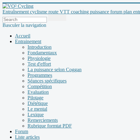
Entraînement cyclisme route VTT coaching puissance forum plan entraî
Basculer la navigation
Accueil
Entrainement
Introduction
Fondamentaux
Physiologie
Test d'effort
La puissance selon Coggan
Programmes
Séances spécifiques
Compétition
Evaluation
Pilotage
Diététique
Le mental
Lexique
Remerciements
Rubrique formtat PDF
Forum
Liste articles