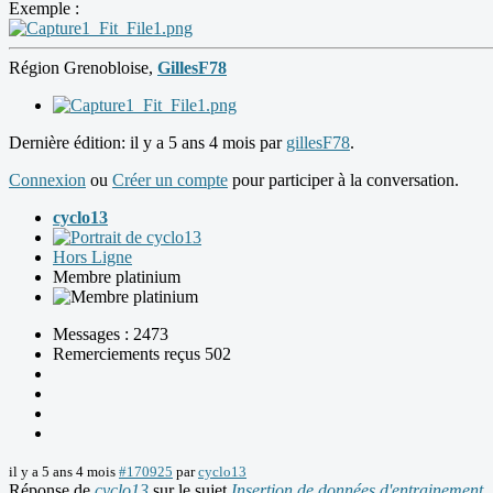
Exemple :
Région Grenobloise,
GillesF78
Dernière édition: il y a 5 ans 4 mois par
gillesF78
.
Connexion
ou
Créer un compte
pour participer à la conversation.
cyclo13
Hors Ligne
Membre platinium
Messages : 2473
Remerciements reçus 502
il y a 5 ans 4 mois
#170925
par
cyclo13
Réponse de
cyclo13
sur le sujet
Insertion de données d'entrainement