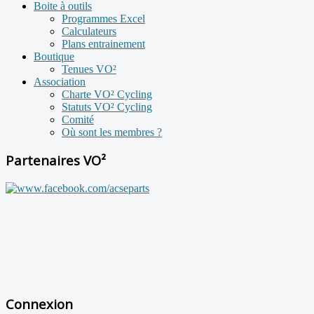
Boite à outils
Programmes Excel
Calculateurs
Plans entrainement
Boutique
Tenues VO²
Association
Charte VO² Cycling
Statuts VO² Cycling
Comité
Où sont les membres ?
Partenaires VO²
Connexion