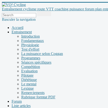
Entraînement cyclisme route VTT coaching puissance forum plan entraî
Basculer la navigation
Accueil
Entrainement
Introduction
Fondamentaux
Physiologie
Test d'effort
La puissance selon Coggan
Programmes
Séances spécifiques
Compétition
Evaluation
Pilotage
Diététique
Le mental
Lexique
Remerciements
Rubrique formtat PDF
Forum
Liste articles