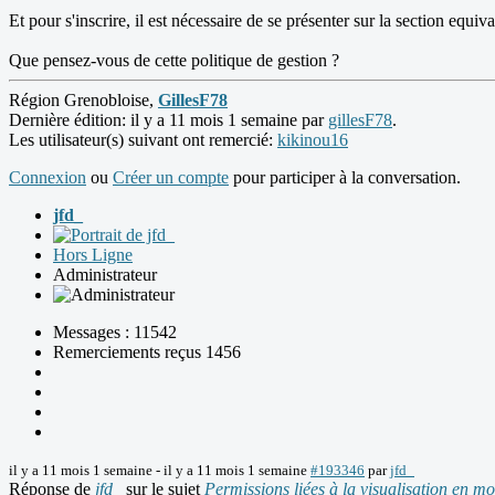
Et pour s'inscrire, il est nécessaire de se présenter sur la section e
Que pensez-vous de cette politique de gestion ?
Région Grenobloise,
GillesF78
Dernière édition: il y a 11 mois 1 semaine par
gillesF78
.
Les utilisateur(s) suivant ont remercié:
kikinou16
Connexion
ou
Créer un compte
pour participer à la conversation.
jfd_
Hors Ligne
Administrateur
Messages : 11542
Remerciements reçus 1456
il y a 11 mois 1 semaine
-
il y a 11 mois 1 semaine
#193346
par
jfd_
Réponse de
jfd_
sur le sujet
Permissions liées à la visualisation en mo