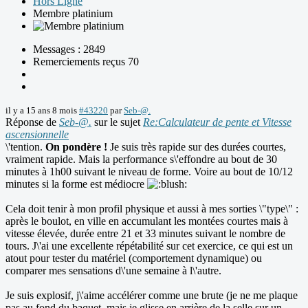
Hors Ligne
Membre platinium
Messages : 2849
Remerciements reçus 70
il y a 15 ans 8 mois
#43220
par
Seb-@.
Réponse de
Seb-@.
sur le sujet
Re:Calculateur de pente et Vitesse
ascensionnelle
\'tention.
On pondère !
Je suis très rapide sur des durées courtes,
vraiment rapide. Mais la performance s\'effondre au bout de 30
minutes à 1h00 suivant le niveau de forme. Voire au bout de 10/12
minutes si la forme est médiocre
Cela doit tenir à mon profil physique et aussi à mes sorties \"type\" :
après le boulot, en ville en accumulant les montées courtes mais à
vitesse élevée, durée entre 21 et 33 minutes suivant le nombre de
tours. J\'ai une excellente répétabilité sur cet exercice, ce qui est un
atout pour tester du matériel (comportement dynamique) ou
comparer mes sensations d\'une semaine à l\'autre.
Je suis explosif, j\'aime accélérer comme une brute (je ne me plaque
pas au fond du baquet, mais je glisse en arrière de la selle sur un