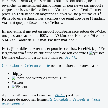
entre 30s et 3min30) et les résultats obtenus sont homogènes. En
revanche, ils me semblent quand même un peu élevés par rapport à
ce que je dois \"sortir\" réellement. Vu mon niveau d\'entraînement
(entre 1h/1h30 hebdo en moyenne en hiver s\'il ne pleut pas et 3 à
9h hebdo en été durant mes vacances), ce serait trop beau ! Faudrait
vraiment que je refasse un test d\'effort...
En moyenne, il me sort un rapport poids/puissance autour de 6W/kg,
une puissance autour de 400W, un VO2max de l\'ordre de 76 et une
VMA de l\'ordre de 1550m/h. Pas trop mal, non ?
Edit : j\'ai oublié de te remercier pour les courbes. En effet, je préfère
largement cela à une valeur brute sortie de son contexte !
Dernière édition: il y a 15 ans 8 mois par
Seb-@.
.
Connexion
ou
Créer un compte
pour participer à la conversation.
skippy
Auteur du sujet
Visiteur
il y a 15 ans 8 mois
-
il y a 15 ans 8 mois
#43206
par
skippy
Réponse de
skippy
sur le sujet
Re:Calculateur de pente et Vitesse
ascensionnelle