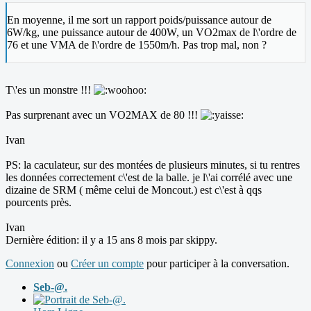
En moyenne, il me sort un rapport poids/puissance autour de
6W/kg, une puissance autour de 400W, un VO2max de l\'ordre de
76 et une VMA de l\'ordre de 1550m/h. Pas trop mal, non ?
T\'es un monstre !!!
Pas surprenant avec un VO2MAX de 80 !!!
Ivan
PS: la caculateur, sur des montées de plusieurs minutes, si tu rentres
les données correctement c\'est de la balle. je l\'ai corrélé avec une
dizaine de SRM ( même celui de Moncout.) est c\'est à qqs
pourcents près.
Ivan
Dernière édition: il y a 15 ans 8 mois par
skippy
.
Connexion
ou
Créer un compte
pour participer à la conversation.
Seb-@.