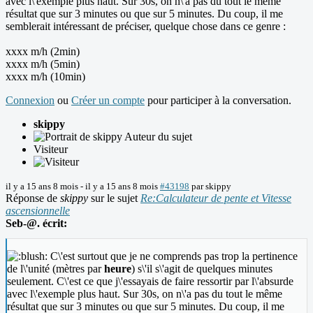
avec l\'exemple plus haut. Sur 30s, on n\'a pas du tout le même
résultat que sur 3 minutes ou que sur 5 minutes. Du coup, il me
semblerait intéressant de préciser, quelque chose dans ce genre :
xxxx m/h (2min)
xxxx m/h (5min)
xxxx m/h (10min)
Connexion
ou
Créer un compte
pour participer à la conversation.
skippy
Auteur du sujet
Visiteur
il y a 15 ans 8 mois
-
il y a 15 ans 8 mois
#43198
par
skippy
Réponse de
skippy
sur le sujet
Re:Calculateur de pente et Vitesse
ascensionnelle
Seb-@. écrit:
C\'est surtout que je ne comprends pas trop la pertinence
de l\'unité (mètres par
heure
) s\'il s\'agit de quelques minutes
seulement. C\'est ce que j\'essayais de faire ressortir par l\'absurde
avec l\'exemple plus haut. Sur 30s, on n\'a pas du tout le même
résultat que sur 3 minutes ou que sur 5 minutes. Du coup, il me