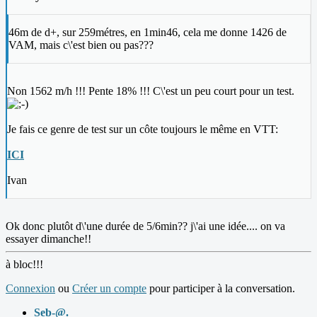
46m de d+, sur 259métres, en 1min46, cela me donne 1426 de
VAM, mais c\'est bien ou pas???
Non 1562 m/h !!! Pente 18% !!! C\'est un peu court pour un test.
Je fais ce genre de test sur un côte toujours le même en VTT:
ICI
Ivan
Ok donc plutôt d\'une durée de 5/6min?? j\'ai une idée.... on va
essayer dimanche!!
à bloc!!!
Connexion
ou
Créer un compte
pour participer à la conversation.
Seb-@.