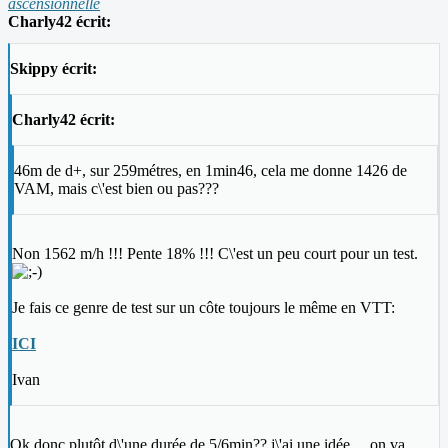
ascensionnelle
Charly42 écrit:
Skippy écrit:
Charly42 écrit:
46m de d+, sur 259métres, en 1min46, cela me donne 1426 de
VAM, mais c\'est bien ou pas???
Non 1562 m/h !!! Pente 18% !!! C\'est un peu court pour un test.
Je fais ce genre de test sur un côte toujours le même en VTT:
ICI
Ivan
Ok donc plutôt d\'une durée de 5/6min?? j\'ai une idée.... on va