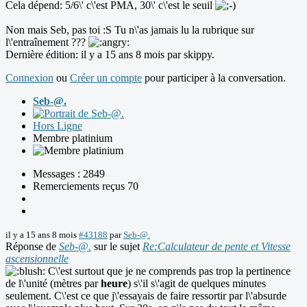
Cela dépend: 5/6\' c\'est PMA, 30\' c\'est le seuil
Non mais Seb, pas toi :S Tu n\'as jamais lu la rubrique sur
l\'entraînement ???
Dernière édition: il y a 15 ans 8 mois par
skippy
.
Connexion
ou
Créer un compte
pour participer à la conversation.
Seb-@.
Hors Ligne
Membre platinium
Messages : 2849
Remerciements reçus 70
il y a 15 ans 8 mois
#43188
par
Seb-@.
Réponse de
Seb-@.
sur le sujet
Re:Calculateur de pente et Vitesse
ascensionnelle
C\'est surtout que je ne comprends pas trop la pertinence
de l\'unité (mètres par
heure
) s\'il s\'agit de quelques minutes
seulement. C\'est ce que j\'essayais de faire ressortir par l\'absurde