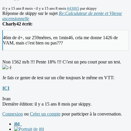
il y a 15 ans 8 mois
-
il y a 15 ans 8 mois
#43065
par
skippy
Réponse de
skippy
sur le sujet
Re:Calculateur de pente et Vitesse
ascensionnelle
Charly42 écrit:
46m de d+, sur 259métres, en 1min46, cela me donne 1426 de
VAM, mais c\'est bien ou pas???
Non 1562 m/h !!! Pente 18% !!! C\'est un peu court pour un test.
Je fais ce genre de test sur un côte toujours le même en VTT:
ICI
Ivan
Dernière édition: il y a 15 ans 8 mois par
skippy
.
Connexion
ou
Créer un compte
pour participer à la conversation.
jfd_