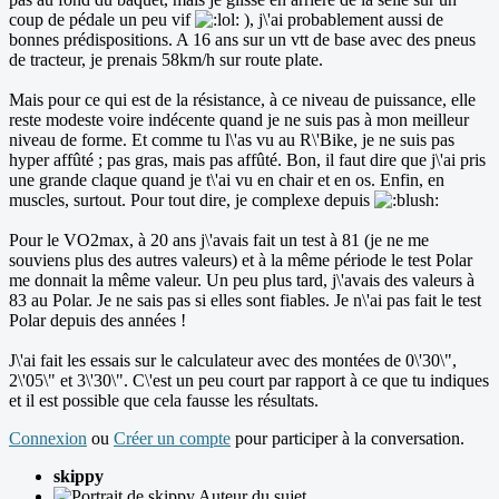
coup de pédale un peu vif
), j\'ai probablement aussi de
bonnes prédispositions. A 16 ans sur un vtt de base avec des pneus
de tracteur, je prenais 58km/h sur route plate.
Mais pour ce qui est de la résistance, à ce niveau de puissance, elle
reste modeste voire indécente quand je ne suis pas à mon meilleur
niveau de forme. Et comme tu l\'as vu au R\'Bike, je ne suis pas
hyper affûté ; pas gras, mais pas affûté. Bon, il faut dire que j\'ai pris
une grande claque quand je t\'ai vu en chair et en os. Enfin, en
muscles, surtout. Pour tout dire, je complexe depuis
Pour le VO2max, à 20 ans j\'avais fait un test à 81 (je ne me
souviens plus des autres valeurs) et à la même période le test Polar
me donnait la même valeur. Un peu plus tard, j\'avais des valeurs à
83 au Polar. Je ne sais pas si elles sont fiables. Je n\'ai pas fait le test
Polar depuis des années !
J\'ai fait les essais sur le calculateur avec des montées de 0\'30\",
2\'05\" et 3\'30\". C\'est un peu court par rapport à ce que tu indiques
et il est possible que cela fausse les résultats.
Connexion
ou
Créer un compte
pour participer à la conversation.
skippy
Auteur du sujet