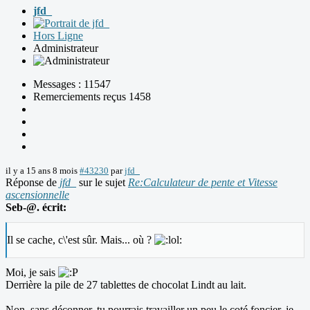
jfd_
Hors Ligne
Administrateur
Messages : 11547
Remerciements reçus 1458
il y a 15 ans 8 mois
#43230
par
jfd_
Réponse de
jfd_
sur le sujet
Re:Calculateur de pente et Vitesse
ascensionnelle
Seb-@. écrit:
Il se cache, c\'est sûr. Mais... où ?
Moi, je sais
Derrière la pile de 27 tablettes de chocolat Lindt au lait.
Non, sans déconner, tu pourrais travailler un peu le coté foncier, je