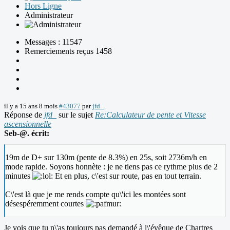
Hors Ligne
Administrateur
Messages : 11547
Remerciements reçus 1458
il y a 15 ans 8 mois
#43077
par
jfd_
Réponse de
jfd_
sur le sujet
Re:Calculateur de pente et Vitesse
ascensionnelle
Seb-@. écrit:
19m de D+ sur 130m (pente de 8.3%) en 25s, soit 2736m/h en
mode rapide. Soyons honnète : je ne tiens pas ce rythme plus de 2
minutes
Et en plus, c\'est sur route, pas en tout terrain.
C\'est là que je me rends compte qu\'ici les montées sont
désespéremment courtes
Je vois que tu n\'as toujours pas demandé à l\'évêque de Chartres