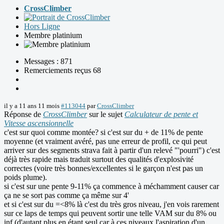
CrossClimber
Hors Ligne
Membre platinium
Messages : 871
Remerciements reçus 68
il y a 11 ans 11 mois
#113044
par
CrossClimber
Réponse de
CrossClimber
sur le sujet
Calculateur de pente et
Vitesse ascensionnelle
c'est sur quoi comme montée? si c'est sur du + de 11% de pente
moyenne (et vraiment avéré, pas une erreur de profil, ce qui peut
arriver sur des segments strava fait à partir d'un relevé "'pourri") c'est
déjà très rapide mais traduit surtout des qualités d'explosivité
correctes (voire très bonnes/excellentes si le garçon n'est pas un
poids plume).
si c'est sur une pente 9-11% ça commence à méchamment causer car
ça ne se sort pas comme ça même sur 4'
et si c'est sur du =<8% là c'est du très gros niveau, j'en vois rarement
sur ce laps de temps qui peuvent sortir une telle VAM sur du 8% ou
inf (d'autant plus en étant seul car à ces niveaux l'aspiration d'un