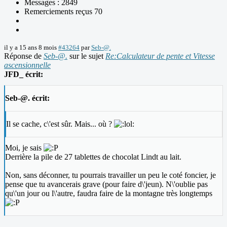
Messages : 2849
Remerciements reçus 70
il y a 15 ans 8 mois
#43264
par
Seb-@.
Réponse de
Seb-@.
sur le sujet
Re:Calculateur de pente et Vitesse
ascensionnelle
JFD_ écrit:
Seb-@. écrit:
Il se cache, c\'est sûr. Mais... où ?
Moi, je sais
Derrière la pile de 27 tablettes de chocolat Lindt au lait.
Non, sans déconner, tu pourrais travailler un peu le coté foncier, je
pense que tu avancerais grave (pour faire d\'jeun). N\'oublie pas
qu\'un jour ou l\'autre, faudra faire de la montagne très longtemps