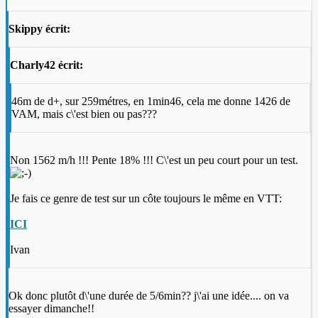
Skippy écrit:
Charly42 écrit:
46m de d+, sur 259métres, en 1min46, cela me donne 1426 de
VAM, mais c\'est bien ou pas???
Non 1562 m/h !!! Pente 18% !!! C\'est un peu court pour un test.
Je fais ce genre de test sur un côte toujours le même en VTT:
ICI
Ivan
Ok donc plutôt d\'une durée de 5/6min?? j\'ai une idée.... on va
essayer dimanche!!