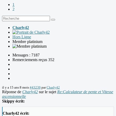
1
2
Charly42
Hors Ligne
Membre platinium
Messages : 7187
Remerciements reçus 352
il y a 15 ans 8 mois
#43239
par
Charly42
Réponse de
Charly42
sur le sujet
Re:Calculateur de pente et Vitesse
ascensionnelle
Skippy écrit:
Charly42 écrit: