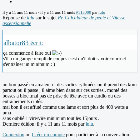
il y a 11 ans 11 mois
-
il y a 11 ans 11 mois
#113009
par
lulu
Réponse de
lulu
sur le sujet
Re:Calculateur de pente et Vitesse
ascensionnelle
albator83 écrit:
ça commence à faire oui
s'il a un garage rempli de coupes c'est qu'il doit savoir courir et
s'entraîner un minimum :-)
un bon passé en amateur et des sorties rythmées ou il prend des kom
partout ou il passe , il aime bien dans sur ces sorties.. monté des
bosses a bloc..mai pas de prise de tête avec un cardio ou des
entrainements ciblés.
mai bon il est affuté comme une lame et sort plus de 400 watts a
pma .
sans oublié 1 vire/vire minimum tout les 15jours .
Dernière édition: il y a 11 ans 11 mois par
lulu
.
Connexion
ou
Créer un compte
pour participer à la conversation.