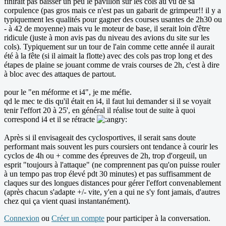
finirait pas baisser un peu le pavillon sur les cols au vu de sa
corpulence (pas gros mais ce n'est pas un gabarit de grimpeur!! il y a
typiquement les qualités pour gagner des courses usantes de 2h30 ou
- à 42 de moyenne) mais vu le moteur de base, il serait loin d'être
ridicule (juste à mon avis pas du niveau des avions du site sur les
cols). Typiquement sur un tour de l'ain comme cette année il aurait
été à la fête (si il aimait la flotte) avec des cols pas trop long et des
étapes de plaine se jouant comme de vrais courses de 2h, c'est à dire
à bloc avec des attaques de partout.
pour le "en méforme et i4", je me méfie.
qd le mec te dis qu'il était en i4, il faut lui demander si il se voyait
tenir l'effort 20 à 25', en général il réalise tout de suite à quoi
correspond i4 et il se rétracte
Après si il envisageait des cyclosportives, il serait sans doute
performant mais souvent les purs coursiers ont tendance à courir les
cyclos de 4h ou + comme des épreuves de 2h, trop d'orgeuil, un
esprit "toujours à l'attaque" (ne comprennent pas qu'on puisse rouler
à un tempo pas trop élevé pdt 30 minutes) et pas suffisamment de
claques sur des longues distances pour gérer l'effort convenablement
(après chacun s'adapte +/- vite, y'en a qui ne s'y font jamais, d'autres
chez qui ça vient quasi instantanément).
Connexion
ou
Créer un compte
pour participer à la conversation.