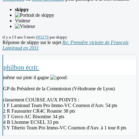
skippy
Visiteur
il y a 13 ans 3 mois
#93279
par
skippy
Réponse de
skippy
sur le sujet
Re: Première victoire de François
Lamiraud en 2011
philbon écrit:
même sur piste il gagne
GP du Président de la Commission (Vélodrome de Lyon)
classement COURSE AUX POINTS :
1 F Lamiraud Team Pro Immo-VC Cournon d'Auv. 54 pts
2 R Faussurier CR4C Roanne 38 pts
3 T Greco AC Bisontine 34 pts
4 B Lhomme ECSEL 33 pts
5 Y Tiberio Team Pro Immo-VC Cournon d'Auv. à 1 tour 8 pts