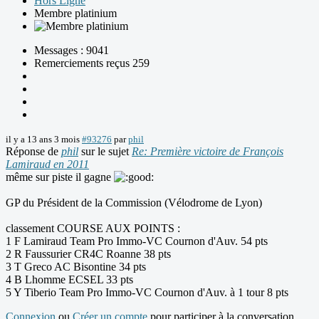
Hors Ligne
Membre platinium
Messages : 9041
Remerciements reçus 259
il y a 13 ans 3 mois
#93276
par
phil
Réponse de
phil
sur le sujet
Re: Première victoire de François
Lamiraud en 2011
même sur piste il gagne
GP du Président de la Commission (Vélodrome de Lyon)
classement COURSE AUX POINTS :
1 F Lamiraud Team Pro Immo-VC Cournon d'Auv. 54 pts
2 R Faussurier CR4C Roanne 38 pts
3 T Greco AC Bisontine 34 pts
4 B Lhomme ECSEL 33 pts
5 Y Tiberio Team Pro Immo-VC Cournon d'Auv. à 1 tour 8 pts
Connexion
ou
Créer un compte
pour participer à la conversation.