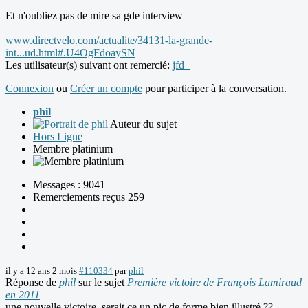
Et n'oubliez pas de mire sa gde interview
www.directvelo.com/actualite/34131-la-grande-
int...ud.html#.U4OgFdoaySN
Les utilisateur(s) suivant ont remercié:
jfd_
Connexion
ou
Créer un compte
pour participer à la conversation.
phil
Auteur du sujet
Hors Ligne
Membre platinium
Messages : 9041
Remerciements reçus 259
il y a 12 ans 2 mois
#110334
par
phil
Réponse de
phil
sur le sujet
Première victoire de François Lamiraud
en 2011
une nouvelle victoire, serait ce un pic de forme bien illustré ??