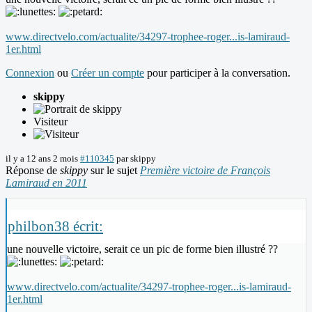
www.directvelo.com/actualite/34297-trophee-roger...is-lamiraud-
1er.html
Connexion
ou
Créer un compte
pour participer à la conversation.
skippy
Visiteur
il y a 12 ans 2 mois
#110345
par
skippy
Réponse de
skippy
sur le sujet
Première victoire de François
Lamiraud en 2011
philbon38 écrit:
une nouvelle victoire, serait ce un pic de forme bien illustré ??
www.directvelo.com/actualite/34297-trophee-roger...is-lamiraud-
1er.html