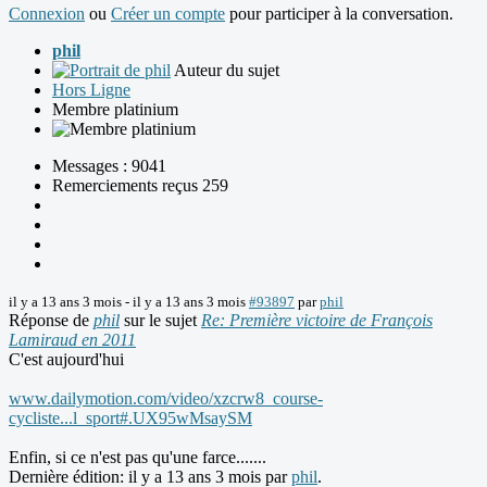
Connexion
ou
Créer un compte
pour participer à la conversation.
phil
Auteur du sujet
Hors Ligne
Membre platinium
Messages : 9041
Remerciements reçus 259
il y a 13 ans 3 mois
-
il y a 13 ans 3 mois
#93897
par
phil
Réponse de
phil
sur le sujet
Re: Première victoire de François
Lamiraud en 2011
C'est aujourd'hui
www.dailymotion.com/video/xzcrw8_course-
cycliste...l_sport#.UX95wMsaySM
Enfin, si ce n'est pas qu'une farce.......
Dernière édition: il y a 13 ans 3 mois par
phil
.