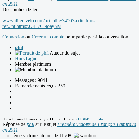
en 2011
Des jambes de feu
www.directvelo.com/actualite/34503-criterium-
ref...nt.html#.U4_7CNoaySM
Connexion
ou
Créer un compte
pour participer à la conversation.
phil
Auteur du sujet
Hors Ligne
Membre platinium
Messages : 9041
Remerciements reçus 259
il y a 11 ans 11 mois
-
il y a 11 ans 11 mois
#113049
par
phil
Réponse de
phil
sur le sujet
Première victoire de François Lamiraud
en 2011
Troisième victoires depuis le 11 /08.