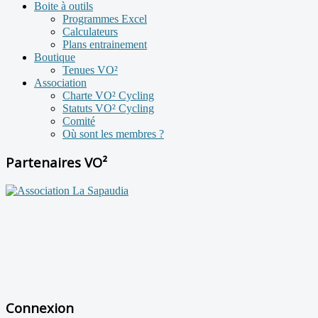
Boite à outils
Programmes Excel
Calculateurs
Plans entrainement
Boutique
Tenues VO²
Association
Charte VO² Cycling
Statuts VO² Cycling
Comité
Où sont les membres ?
Partenaires VO²
Connexion