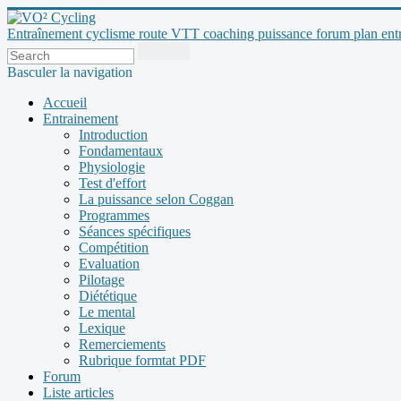
Entraînement cyclisme route VTT coaching puissance forum plan entraî
Basculer la navigation
Accueil
Entrainement
Introduction
Fondamentaux
Physiologie
Test d'effort
La puissance selon Coggan
Programmes
Séances spécifiques
Compétition
Evaluation
Pilotage
Diététique
Le mental
Lexique
Remerciements
Rubrique formtat PDF
Forum
Liste articles