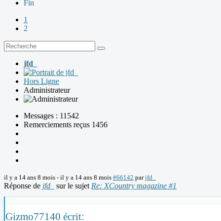
Fin
1
2
jfd_
Hors Ligne
Administrateur
Messages : 11542
Remerciements reçus 1456
il y a 14 ans 8 mois
-
il y a 14 ans 8 mois
#66142
par
jfd_
Réponse de
jfd_
sur le sujet
Re: XCountry magazine #1
Gizmo77140 écrit: