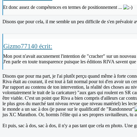
Et donc assez de compétences en termes de positionnement ...
Disons que pour cela, il me semble un peu difficile de s'en prévaloir av
Gizmo77140 écrit:
Mon post n'avait aucunement l'intention de "cracher" sur un nouveau m
J'en parle en toute transparence puisque les éditions RIVA savent que 
Disons que pour ma part, je l'ai plutôt perçu quand même à forte conno
Riva était au courant, il est tout à fait normal pour toi d'en avoir un c
Par rapport au contenu de ton intervention, la réalité des choses au niv
volontairement le trait de la caricature) "aux gars qui roulent en SR ca
être viable. C'est un point que Riva a bien compris d'ailleurs car contra
le plus gros du marché tant niveau revue que niveau matériel) les le
le monde a un sac à dos (je passe sur le qualificatif de "Randonneur"
jus XC Marathon. Or, hormis l'élite qui a ses propres ravitailleurs, t
Et puis, sac à dos, sac à dos, il n'y a pas tant que cela en photo. Une 