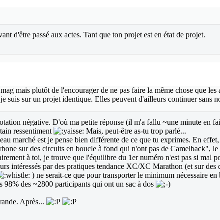
ant d'être passé aux actes. Tant que ton projet est en état de projet.
ag mais plutôt de l'encourager de ne pas faire la même chose que les au
je suis sur un projet identique. Elles peuvent d'ailleurs continuer sans
tation négative. D'où ma petite réponse (il m'a fallu ~une minute en fai
ertain ressentiment
Mais, peut-être as-tu trop parlé...
eau marché est je pense bien différente de ce que tu exprimes. En effet, s
rbone sur des circuits en boucle à fond qui n'ont pas de Camelback", le pu
irement à toi, je trouve que l'équilibre du 1er numéro n'est pas si mal pou
cteurs intéressés par des pratiques tendance XC/XC Marathon (et sur de
) ne serait-ce que pour transporter le minimum nécessaire en 
u as 98% des ~2800 participants qui ont un sac à dos
grande. Après...