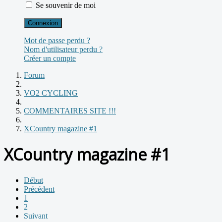
Se souvenir de moi
Connexion
Mot de passe perdu ?
Nom d'utilisateur perdu ?
Créer un compte
Forum
VO2 CYCLING
COMMENTAIRES SITE !!!
XCountry magazine #1
XCountry magazine #1
Début
Précédent
1
2
Suivant