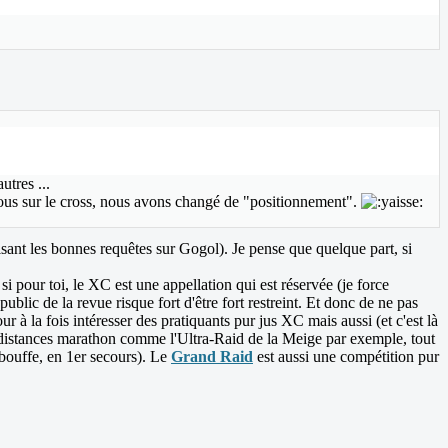
tres ...
 nous sur le cross, nous avons changé de "positionnement".
sant les bonnes requêtes sur Gogol). Je pense que quelque part, si
i pour toi, le XC est une appellation qui est réservée (je force
blic de la revue risque fort d'être fort restreint. Et donc de ne pas
r à la fois intéresser des pratiquants pur jus XC mais aussi (et c'est là
s distances marathon comme l'Ultra-Raid de la Meige par exemple, tout
bouffe, en 1er secours). Le
Grand Raid
est aussi une compétition pur