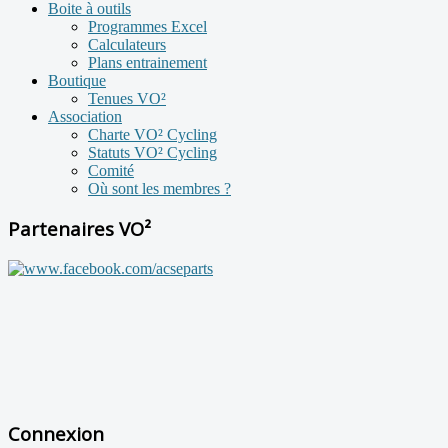
Boite à outils
Programmes Excel
Calculateurs
Plans entrainement
Boutique
Tenues VO²
Association
Charte VO² Cycling
Statuts VO² Cycling
Comité
Où sont les membres ?
Partenaires VO²
Connexion