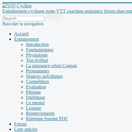
Entraînement cyclisme route VTT coaching puissance forum plan entraî
Basculer la navigation
Accueil
Entrainement
Introduction
Fondamentaux
Physiologie
Test d'effort
La puissance selon Coggan
Programmes
Séances spécifiques
Compétition
Evaluation
Pilotage
Diététique
Le mental
Lexique
Remerciements
Rubrique formtat PDF
Forum
Liste articles