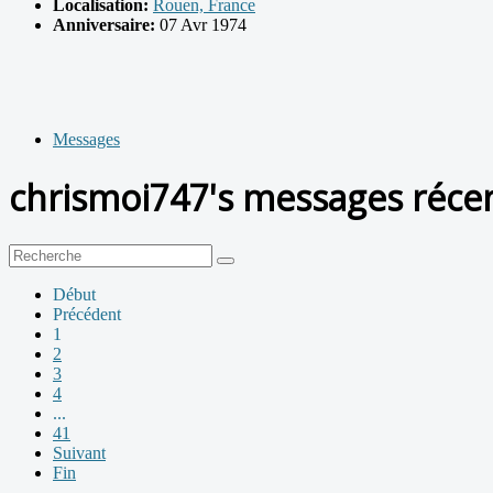
Localisation:
Rouen, France
Anniversaire:
07 Avr 1974
Messages
chrismoi747's messages réce
Début
Précédent
1
2
3
4
...
41
Suivant
Fin