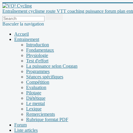
Entraînement cyclisme route VTT coaching puissance forum plan entraî
Basculer la navigation
Accueil
Entrainement
Introduction
Fondamentaux
Physiologie
Test d'effort
La puissance selon Coggan
Programmes
Séances spécifiques
Compétition
Evaluation
Pilotage
Diététique
Le mental
Lexique
Remerciements
Rubrique formtat PDF
Forum
Liste articles