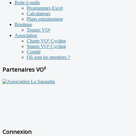
Boite à outils
Programmes Excel
Calculateurs
Plans entrainement
Boutique
Tenues VO²
Association
Charte VO² Cycling
Statuts VO² Cycling
Comité
Où sont les membres ?
Partenaires VO²
Connexion