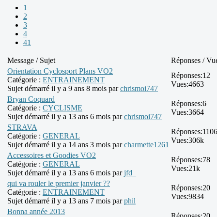
1
2
3
4
41
Message / Sujet
Réponses / Vu
Orientation Cyclosport Plans VO2
Réponses:
12
Catégorie :
ENTRAINEMENT
Vues:
4663
Sujet démarré il y a 9 ans 8 mois par
chrismoi747
Bryan Coquard
Réponses:
6
Catégorie :
CYCLISME
Vues:
3664
Sujet démarré il y a 13 ans 6 mois par
chrismoi747
STRAVA
Réponses:
110
Catégorie :
GENERAL
Vues:
306k
Sujet démarré il y a 14 ans 3 mois par
charmette1261
Accessoires et Goodies VO2
Réponses:
78
Catégorie :
GENERAL
Vues:
21k
Sujet démarré il y a 13 ans 6 mois par
jfd_
qui va rouler le premier janvier ??
Réponses:
20
Catégorie :
ENTRAINEMENT
Vues:
9834
Sujet démarré il y a 13 ans 7 mois par
phil
Bonna année 2013
Réponses:
20