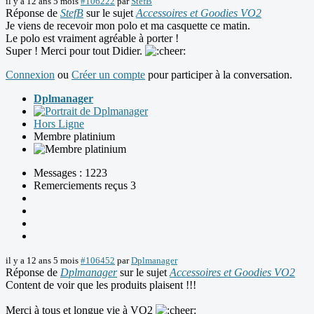
il y a 12 ans 5 mois
#106222
par
StefB
Réponse de
StefB
sur le sujet
Accessoires et Goodies VO2
Je viens de recevoir mon polo et ma casquette ce matin.
Le polo est vraiment agréable à porter !
Super ! Merci pour tout Didier.
Connexion
ou
Créer un compte
pour participer à la conversation.
Dplmanager
Hors Ligne
Membre platinium
Messages : 1223
Remerciements reçus 3
il y a 12 ans 5 mois
#106452
par
Dplmanager
Réponse de
Dplmanager
sur le sujet
Accessoires et Goodies VO2
Content de voir que les produits plaisent !!!
Merci à tous et longue vie à VO2