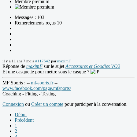
Membre premium
Messages : 103
Remerciements reçus 10
il y a 11 ans 7 mois
#117542
par
maximF
Réponse de
maximF
sur le sujet
Accessoires et Goodies VO2
Et une casquette pour mettre sous le casque ?
MF Sports : --
mf-sports.fr
--
www.facebook.com/page.mfsports/
Coaching - Fitting - Testing
Connexion
ou
Créer un compte
pour participer à la conversation.
Début
Précédent
1
2
3