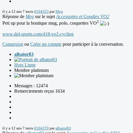
il y a 12 ans 7 mois
#104353
par
Meg
Réponse de
Meg
sur le sujet
Accessoires et Goodies VO2
2
Peti up pour la boutique mug, polo, cssquettes VO
www.dpl-sports.com/418-vo2-cycling
Connexion
ou
Créer un compte
pour participer à la conversation.
albator83
Hors Ligne
Membre platinium
Messages : 12474
Remerciements reçus 1634
il y a 12 ans 7 mois
#104370
par
albator83