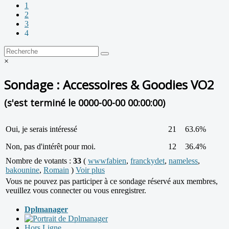
1
2
3
4
×
Sondage : Accessoires & Goodies VO2
(s'est terminé le 0000-00-00 00:00:00)
Oui, je serais intéressé
21
63.6%
Non, pas d'intérêt pour moi.
12
36.4%
Nombre de votants :
33
(
wwwfabien
,
franckydet
,
nameless
,
bakounine
,
Romain
)
Voir plus
Vous ne pouvez pas participer à ce sondage réservé aux membres,
veuillez vous connecter ou vous enregistrer.
Dplmanager
Hors Ligne