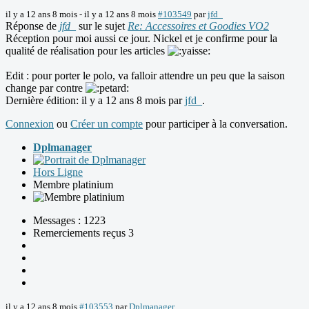
il y a 12 ans 8 mois
-
il y a 12 ans 8 mois
#103549
par
jfd_
Réponse de
jfd_
sur le sujet
Re: Accessoires et Goodies VO2
Réception pour moi aussi ce jour. Nickel et je confirme pour la
qualité de réalisation pour les articles
Edit : pour porter le polo, va falloir attendre un peu que la saison
change par contre
Dernière édition: il y a 12 ans 8 mois par
jfd_
.
Connexion
ou
Créer un compte
pour participer à la conversation.
Dplmanager
Hors Ligne
Membre platinium
Messages : 1223
Remerciements reçus 3
il y a 12 ans 8 mois
#103553
par
Dplmanager