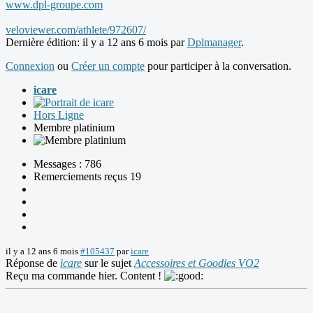
www.dpl-groupe.com
veloviewer.com/athlete/972607/
Dernière édition: il y a 12 ans 6 mois par
Dplmanager
.
Connexion
ou
Créer un compte
pour participer à la conversation.
icare
Hors Ligne
Membre platinium
Messages : 786
Remerciements reçus 19
il y a 12 ans 6 mois
#105437
par
icare
Réponse de
icare
sur le sujet
Accessoires et Goodies VO2
Reçu ma commande hier. Content !