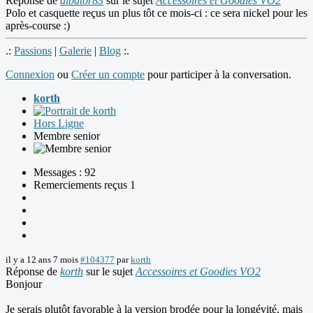
Réponse de
albator83
sur le sujet
Accessoires et Goodies VO2
Polo et casquette reçus un plus tôt ce mois-ci : ce sera nickel pour les
après-course :)
.:
Passions
|
Galerie
|
Blog
:.
Connexion
ou
Créer un compte
pour participer à la conversation.
korth
Hors Ligne
Membre senior
Messages : 92
Remerciements reçus 1
il y a 12 ans 7 mois
#104377
par
korth
Réponse de
korth
sur le sujet
Accessoires et Goodies VO2
Bonjour
Je serais plutôt favorable à la version brodée pour la longévité, mais